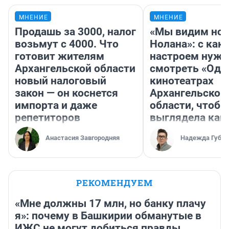
МНЕНИЕ
МНЕНИЕ
Продашь за 3000, налог
«Мы видим нов
возьмут с 4000. Что
Нолана»: с как
готовит жителям
настроем нужн
Архангельской области
смотреть «Оди
новый налоговый
кинотеатрах
закон — он коснется
Архангельской
импорта и даже
области, чтобы
репетиторов
выглядела как
Анастасия Завгородняя
Надежда Губар
РЕКОМЕНДУЕМ
«Мне должны 17 млн, но банку плачу
я»: почему в Башкирии обманутые в
ИЖС не могут добиться правды