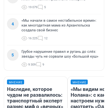
19 079
5
«Мы начали в самое нестабильное время»:
4
как многодетная мама из Архангельска
создала свой бизнес
16 225
12
Грубое нарушение правил и ругань до слёз:
5
звезды чуть не сорвали шоу «Большой куш»
9 309
9
МНЕНИЕ
МНЕНИЕ
Наследие, которое
«Мы видим нов
чудом не развалилось:
Нолана»: с как
транспортный эксперт
настроем нужн
разнес миф о «вечных»
смотреть «Оди