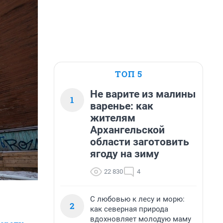
ТОП 5
Не варите из малины
1
варенье: как
жителям
Архангельской
области заготовить
ягоду на зиму
22 830
4
С любовью к лесу и морю:
2
как северная природа
вдохновляет молодую маму