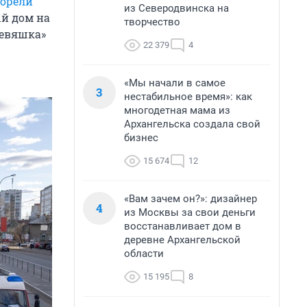
горели
из Северодвинска на
й дом на
творчество
ревяшка»
22 379
4
«Мы начали в самое
3
нестабильное время»: как
многодетная мама из
Архангельска создала свой
бизнес
15 674
12
«Вам зачем он?»: дизайнер
4
из Москвы за свои деньги
восстанавливает дом в
деревне Архангельской
области
15 195
8