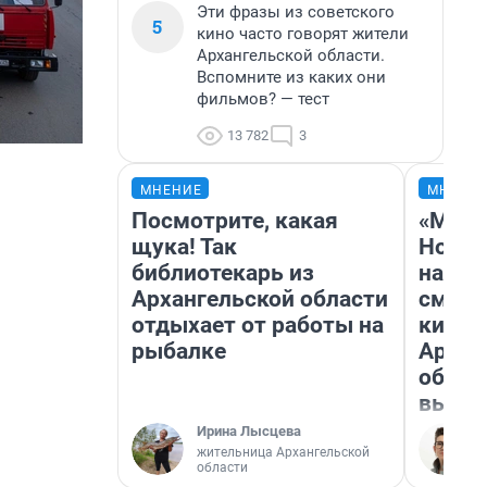
Эти фразы из советского
5
кино часто говорят жители
Архангельской области.
Вспомните из каких они
фильмов? — тест
13 782
3
МНЕНИЕ
МНЕНИ
Посмотрите, какая
«Мы в
щука! Так
Нолан
библиотекарь из
настр
Архангельской области
смотр
отдыхает от работы на
кинот
рыбалке
Архан
облас
выгля
Ирина Лысцева
жительница Архангельской
области