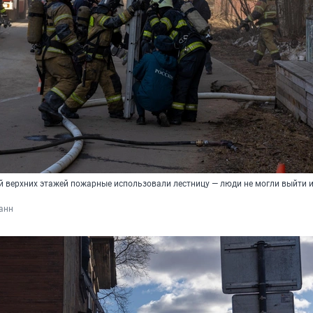
й верхних этажей пожарные использовали лестницу — люди не могли выйти 
анн