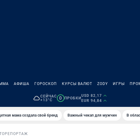
АММА
АФИША
ГОРОСКОП
КУРСЫ ВАЛЮТ
ZODY
ИГРЫ
ПРО
USD 82,17
СЕЙЧАС
0
ПРОБКИ
+13°C
EUR 94,84
етная мама создала свой бренд
Важный чекап для мужчин
В обла
ТОРЕПОРТАЖ