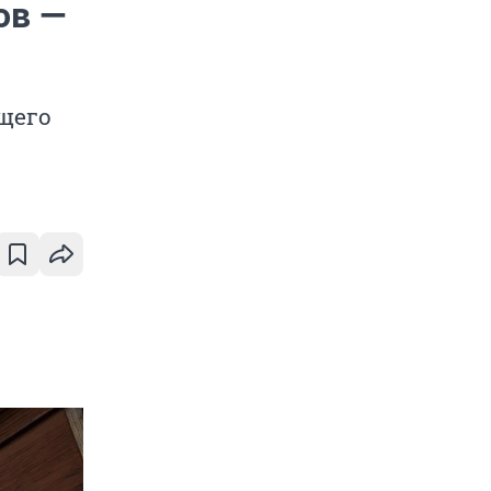
ов —
щего