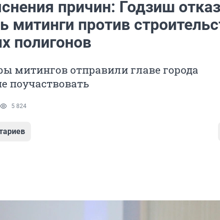
яснения причин: Годзиш отка
ь митинги против строительс
х полигонов
ры митингов отправили главе города
е поучаствовать
5 824
тариев