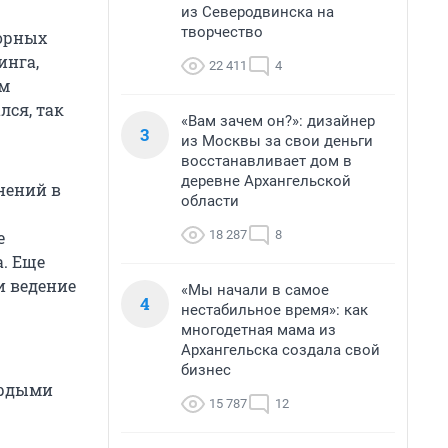
из Северодвинска на
творчество
сорных
инга,
22 411
4
ем
лся, так
«Вам зачем он?»: дизайнер
3
из Москвы за свои деньги
восстанавливает дом в
деревне Архангельской
нений в
области
18 287
8
е
а. Еще
и ведение
«Мы начали в самое
4
нестабильное время»: как
многодетная мама из
Архангельска создала свой
бизнес
ердыми
15 787
12