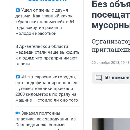
Без объ
Ушел от жены с двумя
посещат
детьми. Как главный качок
«Уральских пельменей» в 54
мусорны
года закрутил роман с
молодой красоткой
Организато
В Архангельской области
приглашени
медведи стали чаще выходить
к людям: что предпринимают
20 октября 2018, 19:43
власти
«Нет некрасивых городов,
50
коммен
есть недофинансированные».
Путешественники проехали
2000 километров по Уралу на
машине — стоило ли оно того
Заказал полтонны
пластика: как заводчанин из
Северодвинска своими