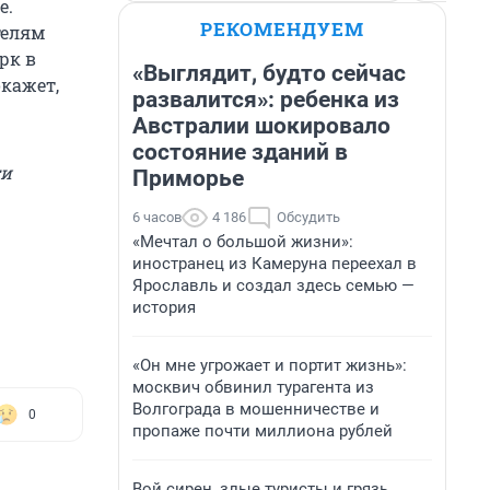
е.
РЕКОМЕНДУЕМ
телям
рк в
«Выглядит, будто сейчас
окажет,
развалится»: ребенка из
Австралии шокировало
состояние зданий в
ти
Приморье
6 часов
4 186
Обсудить
«Мечтал о большой жизни»:
иностранец из Камеруна переехал в
Ярославль и создал здесь семью —
история
«Он мне угрожает и портит жизнь»:
москвич обвинил турагента из
Волгограда в мошенничестве и
0
пропаже почти миллиона рублей
Вой сирен, злые туристы и грязь.