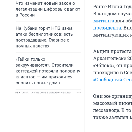
Что изменит новый закон о
Ранее Игоря Го
легализации цифровых валют
В каждом случа
в России
митинга
для об
президента
. Вп
На Кубани горит НПЗ из-за
атаки беспилотников: есть
митингующих и
пострадавшие. Главное о
ночных налетах
Акции протеста
Архангельске 2
«Гайки только
«Яблоко», он п
закручиваются». Строители
коттеджей потеряли половину
проходило в Се
клиентов — им приходится
«Свободный Сев
сносить новые дома
РЕКЛАМА • AKVILON-SEVERODVINSK.RU
Они же организу
массовый пикет 
лесозаводе. В т
также заявлен м