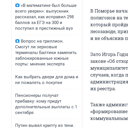
«В математике был больше
В Поморье нача
всего уверен»: выпускник
рассказал, как исправил 298
полигонов на т
баллов за ЕГЭ на 300 и
который пройде
поступил в престижный вуз
лесозаводе, при
и не объяснив 
Вопрос на триллион.
Смогут ли зерновые
терминалы Балтики заменить
Зато Игорь Годз
заблокированные южные
законе «Об отхо
порты: мнение эксперта
муниципалитет 
случаев, когда 
Как выбрать двери для дома и
администрация 
не пожалеть о покупке
их реестра.
Пенсионеры получат
прибавку: кому придут
Также админист
дополнительные выплаты с 1
«формированием
сентября
коммунальными
Путин вывел крипту из тени.