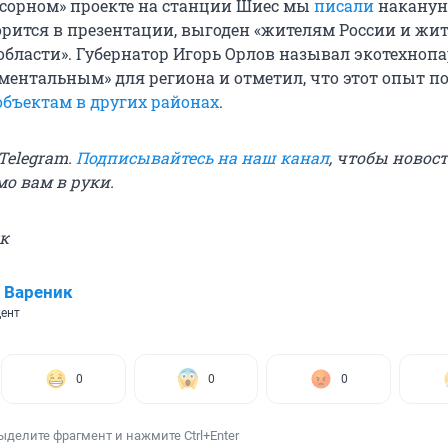
усорном» проекте на станции Шиес мы
писали
наканун
ворится в презентации, выгоден «жителям России и жи
области». Губернатор Игорь Орлов называл экотехнопа
ментальным» для региона и отметил, что этот опыт п
объектам в других районах
.
 Telegram.
Подписывайтесь на наш канал
, чтобы новос
о вам в руки.
к
 Вареник
ент
0
0
0
ыделите фрагмент и нажмите Ctrl+Enter