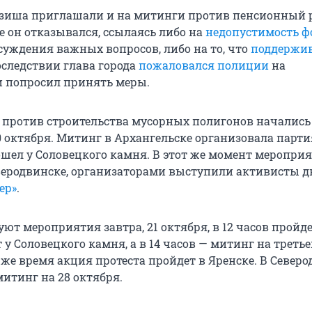
дзиша приглашали и на митинги против пенсионный
е он отказывался, ссылаясь либо на
недопустимость ф
суждения важных вопросов, либо на то, что
поддержи
оследствии глава города
пожаловался полиции
на
 попросил принять меры.
 против строительства мусорных полигонов начались
0 октября. Митинг в Архангельске организовала парти
рошел у Соловецкого камня. В этот же момент меропри
веродвинске, организаторами выступили активисты 
ер»
.
ют мероприятия завтра, 21 октября, в 12 часов пройд
у Соловецкого камня, а в 14 часов — митинг на треть
о же время акция протеста пройдет в Яренске. В Север
итинг на 28 октября.