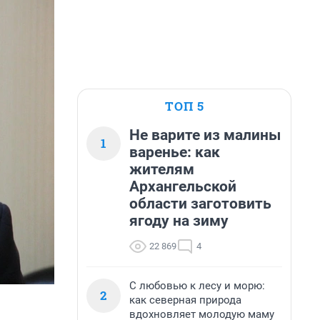
ТОП 5
Не варите из малины
1
варенье: как
жителям
Архангельской
области заготовить
ягоду на зиму
22 869
4
С любовью к лесу и морю:
2
как северная природа
вдохновляет молодую маму