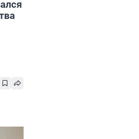
зался
тва