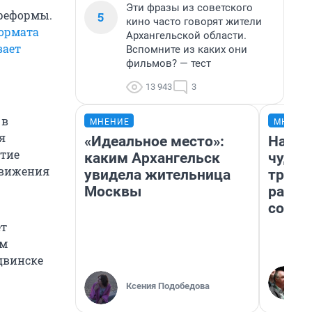
Эти фразы из советского
 реформы.
5
кино часто говорят жители
ормата
Архангельской области.
вает
Вспомните из каких они
фильмов? — тест
13 943
3
 в
МНЕНИЕ
МНЕНИ
я
«Идеальное место»:
Насле
ятие
каким Архангельск
чудом
движения
увидела жительница
транс
Москвы
разне
совет
ет
ем
одвинске
Ксения Подобедова