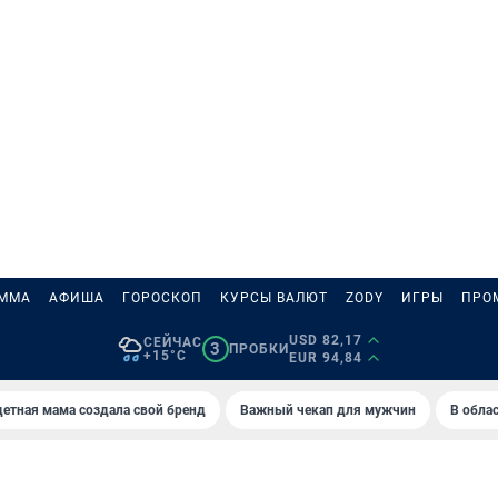
АММА
АФИША
ГОРОСКОП
КУРСЫ ВАЛЮТ
ZODY
ИГРЫ
ПРО
USD 82,17
СЕЙЧАС
3
ПРОБКИ
+15°C
EUR 94,84
етная мама создала свой бренд
Важный чекап для мужчин
В обла