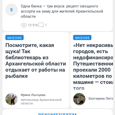
Одна банка — три вкуса: рецепт овощного
5
ассорти на зиму для жителей Архангельской
области
12 516
1
МНЕНИЕ
МНЕНИЕ
Посмотрите, какая
«Нет некрасивы
щука! Так
городов, есть
библиотекарь из
недофинансиро
Архангельской области
Путешественни
отдыхает от работы на
проехали 2000
рыбалке
километров по 
машине — стоил
того
Ирина Лысцева
Екатерина Литк
жительница Архангельской
области
РЕКОМЕНДУЕМ