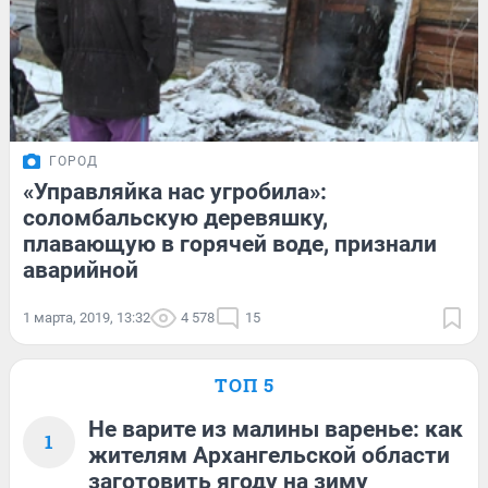
ГОРОД
«Управляйка нас угробила»:
соломбальскую деревяшку,
плавающую в горячей воде, признали
аварийной
1 марта, 2019, 13:32
4 578
15
ТОП 5
Не варите из малины варенье: как
1
жителям Архангельской области
заготовить ягоду на зиму