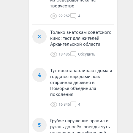
из Северодвинска на
творчество
22 262
4
Только знатокам советского
3
кино: тест для жителей
Архангельской области
18 486
Обсудить
Тут восстанавливают дома и
4
гордятся нарядами: как
старинная деревня в
Поморье объединила
поколения
16 845
4
Грубое нарушение правил и
5
ругань до слёз: звезды чуть
не сорвали шоу «Большой