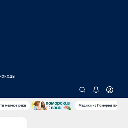
МОКОДЫ
сти мелеют реки
Медики из Поморья поехали 