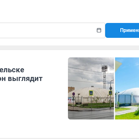
Примен
гельске
он выглядит