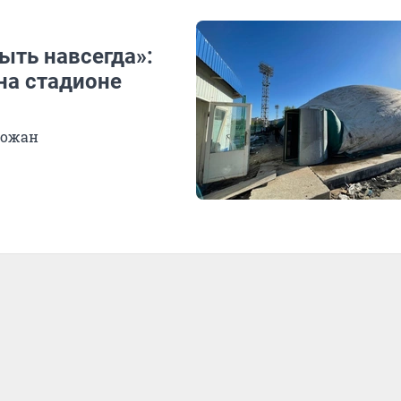
ыть навсегда»:
на стадионе
рожан