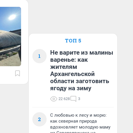
ТОП 5
Не варите из малины
1
варенье: как
жителям
Архангельской
области заготовить
ягоду на зиму
22 628
3
С любовью к лесу и морю:
2
как северная природа
вдохновляет молодую маму