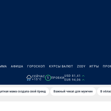
АММА
АФИША
ГОРОСКОП
КУРСЫ ВАЛЮТ
ZODY
ИГРЫ
ПРО
USD 81,41
СЕЙЧАС
1
ПРОБКИ
+15°C
EUR 94,06
етная мама создала свой бренд
Важный чекап для мужчин
В обла