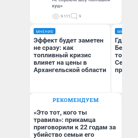
куш»
9 111
9
МНЕНИЕ
МНЕНИЕ
Эффект будет заметен
Где отд
не сразу: как
Белом 
топливный кризис
точки 
влияет на цены в
Северод
Архангельской области
предел
РЕКОМЕНДУЕМ
Ил
Дмитрий Алексеев
Ор
«Т
«Это тот, кого ты
травила»: прикамца
приговорили к 22 годам за
убийство семьи его