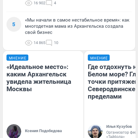
16 902
4
«Мы начали в самое нестабильное время»: как
5
многодетная мама из Архангельска создала
свой бизнес
14 865
10
МНЕНИЕ
МНЕНИЕ
«Идеальное место»:
Где отдохнуть н
каким Архангельск
Белом море? Гл
увидела жительница
точки притяжен
Москвы
Северодвинске и
пределами
Илья Кузубов
Ксения Подобедова
Организатор фес
«Тайбола»