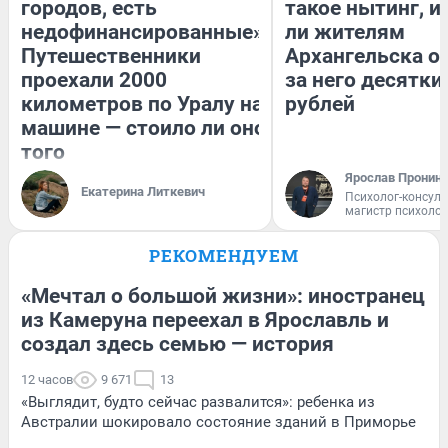
городов, есть
такое нытинг, и
недофинансированные».
ли жителям
Путешественники
Архангельска о
проехали 2000
за него десятки
километров по Уралу на
рублей
машине — стоило ли оно
того
Ярослав Пронин
Екатерина Литкевич
Психолог-консуль
магистр психоло
РЕКОМЕНДУЕМ
«Мечтал о большой жизни»: иностранец
из Камеруна переехал в Ярославль и
создал здесь семью — история
12 часов
9 671
13
«Выглядит, будто сейчас развалится»: ребенка из
Австралии шокировало состояние зданий в Приморье