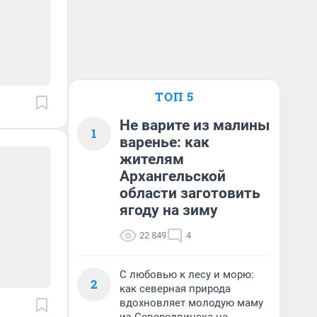
ТОП 5
Не варите из малины
1
варенье: как
жителям
Архангельской
области заготовить
ягоду на зиму
22 849
4
С любовью к лесу и морю:
2
как северная природа
вдохновляет молодую маму