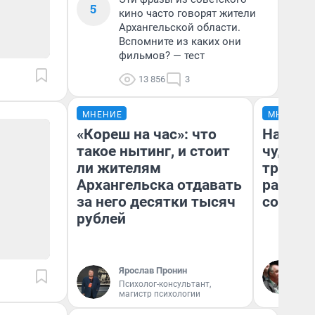
5
кино часто говорят жители
Архангельской области.
Вспомните из каких они
фильмов? — тест
13 856
3
МНЕНИЕ
МНЕНИЕ
«Кореш на час»: что
Наслед
такое нытинг, и стоит
чудом 
ли жителям
трансп
Архангельска отдавать
разнес
за него десятки тысяч
советс
рублей
Ол
Ярослав Пронин
Бл
Психолог-консультант,
вл
магистр психологии
би