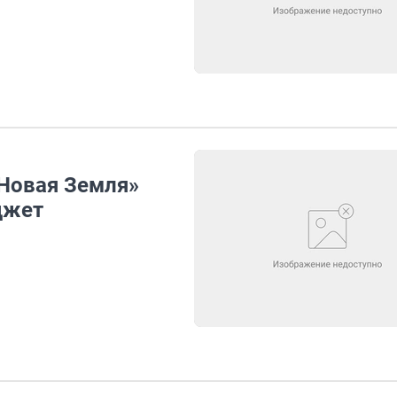
Новая Земля»
джет