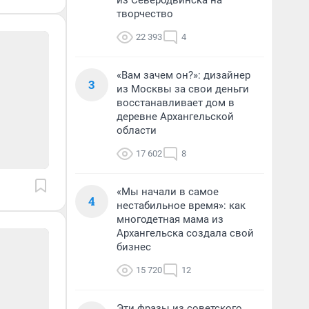
из Северодвинска на
творчество
22 393
4
«Вам зачем он?»: дизайнер
3
из Москвы за свои деньги
восстанавливает дом в
деревне Архангельской
области
17 602
8
«Мы начали в самое
4
нестабильное время»: как
многодетная мама из
Архангельска создала свой
бизнес
15 720
12
Эти фразы из советского