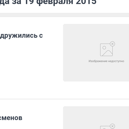
да за 19 февраля 2015
одружились с
тсменов