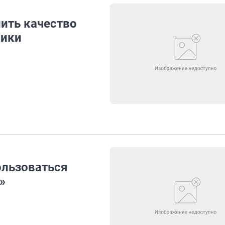
ить качество
ники
ользоваться
»