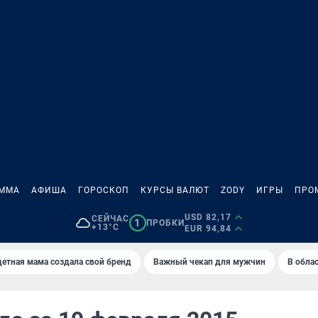
АММА
АФИША
ГОРОСКОП
КУРСЫ ВАЛЮТ
ZODY
ИГРЫ
ПРО
USD 82,17
СЕЙЧАС
1
ПРОБКИ
+13°C
EUR 94,84
етная мама создала свой бренд
Важный чекап для мужчин
В обла