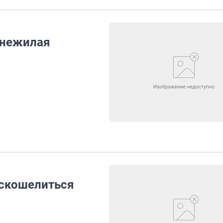
 нежилая
аскошелиться