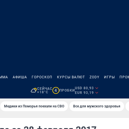
АММА
АФИША
ГОРОСКОП
КУРСЫ ВАЛЮТ
ZODY
ИГРЫ
ПРО
USD 80,93
СЕЙЧАС
4
ПРОБКИ
+18°C
EUR 93,19
Медики из Поморья поехали на СВО
Все для мужского здоровья