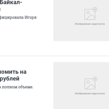
«Байкал-
ы
ифицировала Игоря
номить на
 рублей
в полном объеме.