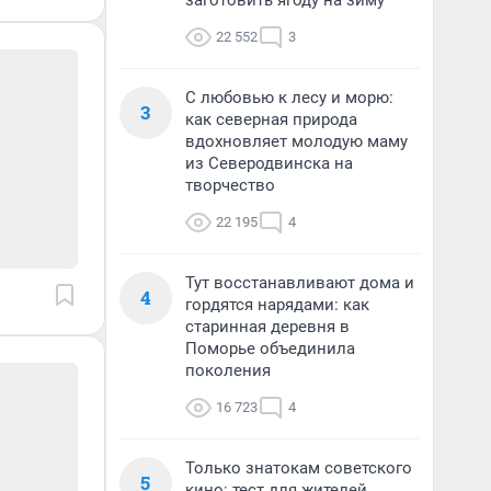
заготовить ягоду на зиму
22 552
3
С любовью к лесу и морю:
3
как северная природа
вдохновляет молодую маму
из Северодвинска на
творчество
22 195
4
Тут восстанавливают дома и
4
гордятся нарядами: как
старинная деревня в
Поморье объединила
поколения
16 723
4
Только знатокам советского
5
кино: тест для жителей