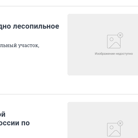
одно лесопильное
ильный участок,
ой
оссии по