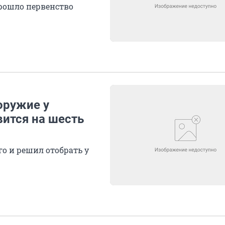
прошло первенство
оружие у
вится на шесть
о и решил отобрать у