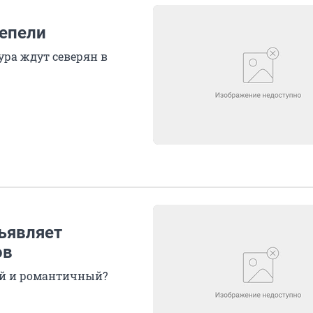
тепели
ура ждут северян в
ъявляет
ов
й и романтичный?