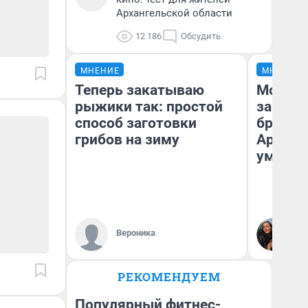
Архангельской области
12 186
Обсудить
МНЕНИЕ
МНЕНИЕ
Теперь закатываю
Морили
рыжики так: простой
запирал
способ заготовки
бросили
грибов на зиму
Арханг
умираю
Ол
Вероника
Ар
РЕКОМЕНДУЕМ
Популярный фитнес-