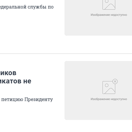
едеральной службы по
риков
катов не
и петицию Президенту