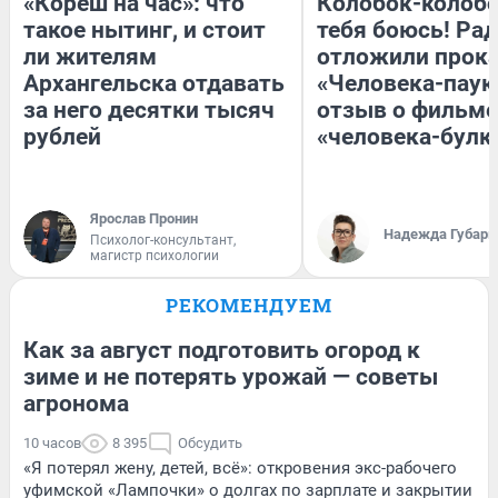
«Кореш на час»: что
Колобок-колобо
такое нытинг, и стоит
тебя боюсь! Рад
ли жителям
отложили прок
Архангельска отдавать
«Человека-паук
за него десятки тысяч
отзыв о фильме
рублей
«человека-булк
Ярослав Пронин
Надежда Губарь
Психолог-консультант,
магистр психологии
РЕКОМЕНДУЕМ
Как за август подготовить огород к
зиме и не потерять урожай — советы
агронома
10 часов
8 395
Обсудить
«Я потерял жену, детей, всё»: откровения экс-рабочего
уфимской «Лампочки» о долгах по зарплате и закрытии