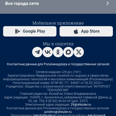
Все города сети
Мобильное приложение
Google Play
App Store
Мы в соцсетях
Контактные данные для Роскомнадзора и государственных органов
Сетевое издание «29.ру» (18+)
Зарегистрировано Федеральной службой по надзору в сфере связи,
информационных технологий и массовых коммуникаций (Роскомнадзор)
Регистрационный номер ЭЛ № ФС 77– 84687 от 06.02.2023 г.
Учредитель: Общество с ограниченной ответственностью "ИНТЕРНЕТ
ТЕХНОЛОГИИ"
Главный редактор: Ионайтис Елена Владимировна
Адрес редакции: 163000, г. Архангельск, набережная Северной Двины, д.
55, оф. 709, 8 (8182) 46-03-29 (доб. 3207)
Электронный адрес редакции:
29@shkulev.ru
Контактные данные для Роскомнадзора и государственных органов:
juristnn@shkulev.ru
Техподдержка:
help@shkulev.ru
или воспользуйтесь
веб-формой