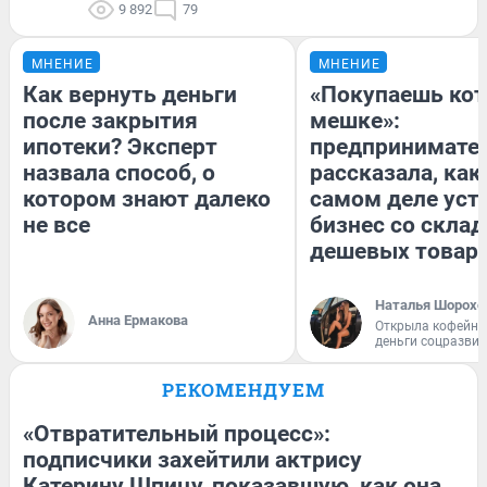
9 892
79
МНЕНИЕ
МНЕНИЕ
Как вернуть деньги
«Покупаешь кот
после закрытия
мешке»:
ипотеки? Эксперт
предпринимате
назвала способ, о
рассказала, как
котором знают далеко
самом деле уст
не все
бизнес со скла
дешевых товар
Наталья Шорохо
Анна Ермакова
Открыла кофейну
деньги соцразви
РЕКОМЕНДУЕМ
«Отвратительный процесс»:
подписчики захейтили актрису
Катерину Шпицу, показавшую, как она