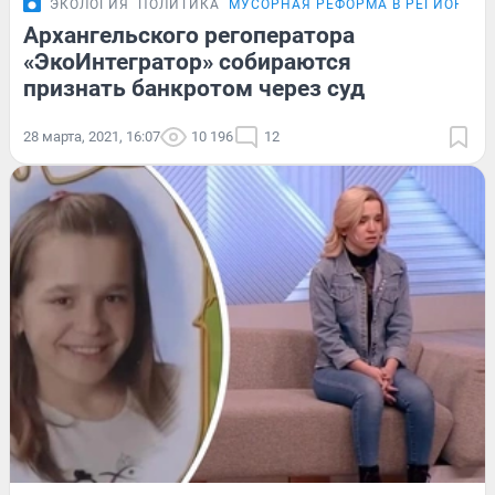
ЭКОЛОГИЯ
ПОЛИТИКА
МУСОРНАЯ РЕФОРМА В РЕГИОНЕ
Э
Архангельского регоператора
«ЭкоИнтегратор» собираются
признать банкротом через суд
28 марта, 2021, 16:07
10 196
12