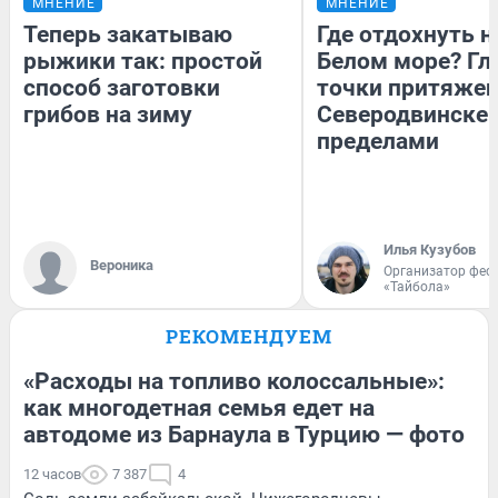
МНЕНИЕ
МНЕНИЕ
Теперь закатываю
Где отдохнуть н
рыжики так: простой
Белом море? Гл
способ заготовки
точки притяжен
грибов на зиму
Северодвинске и
пределами
Илья Кузубов
Вероника
Организатор фес
«Тайбола»
РЕКОМЕНДУЕМ
«Расходы на топливо колоссальные»:
как многодетная семья едет на
автодоме из Барнаула в Турцию — фото
12 часов
7 387
4