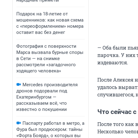
народные приметы
Подарок на 18-летие от
мошенников: как новая схема
с «переоформлением» номера
оставит вас без денег
Фотография с поверхности
— Оба были пья
Марса вызвала бурные споры
парочка. У них 
в Сети — на снимке
издеваются.
рассмотрели «загадочного
ходящего человека»
После Алексея 
Mercedes производителя
удалось вырвать
дронов подорвали под
случившегося, 
Екатеринбургом —
рассказываем всё, что
известно о покушении
Что сейчас с
Паспарту работал в метро, а
После того как 
Фура был продюсером: тайны
Несколько чело
«Форта Боярд», о которых вы