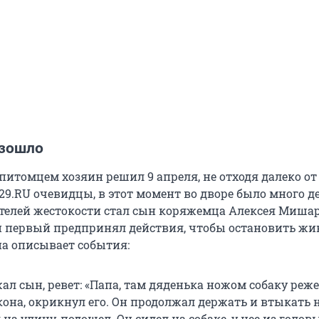
изошло
питомцем хозяин решил 9 апреля, не отходя далеко от
29.RU очевидцы, в этот момент во дворе было много де
телей жестокости стал сын коряжемца Алексея Миша
 первый предпринял действия, чтобы остановить жив
а описывает события:
ал сын, ревет: «Папа, там дяденька ножом собаку реже
кона, окрикнул его. Он продолжал держать и втыкать 
 на улицу, подошел. Он сидел на собаке, у нее из голов