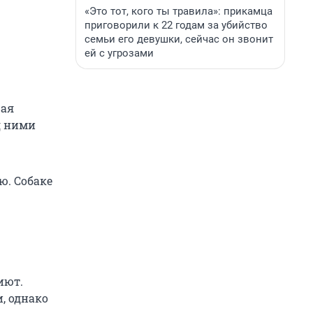
«Это тот, кого ты травила»: прикамца
приговорили к 22 годам за убийство
семьи его девушки, сейчас он звонит
ей с угрозами
щая
д ними
ю. Собаке
иют.
, однако