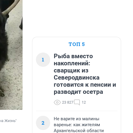
ТОП 5
Рыба вместо
1
накоплений:
сварщик из
Северодвинска
готовится к пенсии и
разводит осетра
23 827
12
Не варите из малины
а Жизнь" 
2
варенье: как жителям
Архангельской области