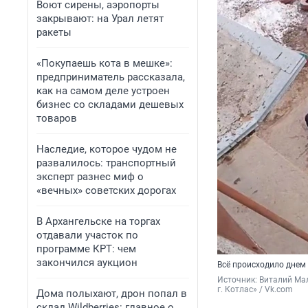
Воют сирены, аэропорты
закрывают: на Урал летят
ракеты
«Покупаешь кота в мешке»:
предприниматель рассказала,
как на самом деле устроен
бизнес со складами дешевых
товаров
Наследие, которое чудом не
развалилось: транспортный
эксперт разнес миф о
«вечных» советских дорогах
В Архангельске на торгах
отдавали участок по
программе КРТ: чем
закончился аукцион
Всё происходило днем 
Источник: 
Виталий Мал
г. Котлас» / Vk.com
Дома полыхают, дрон попал в
склад Wildberries: главное о