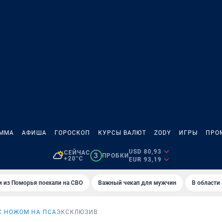
АММА
АФИША
ГОРОСКОП
КУРСЫ ВАЛЮТ
ZODY
ИГРЫ
ПРО
USD 80,93
СЕЙЧАС
3
ПРОБКИ
+20°C
EUR 93,19
 из Поморья поехали на СВО
Важный чекап для мужчин
В области
С НОЖОМ НА ПСА
ЭКСКЛЮЗИВ