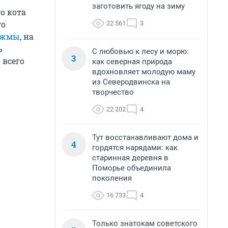
заготовить ягоду на зиму
о кота
го
22 561
3
ряжмы
, на
ь
С любовью к лесу и морю:
3
 всего
как северная природа
вдохновляет молодую маму
из Северодвинска на
творчество
22 202
4
Тут восстанавливают дома и
4
гордятся нарядами: как
старинная деревня в
Поморье объединила
поколения
16 733
4
Только знатокам советского