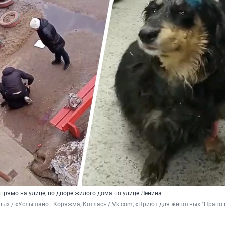
прямо на улице, во дворе жилого дома по улице Ленина
ых / «Услышано | Коряжма, Котлас» / Vk.com, «Приют для животных "Право н