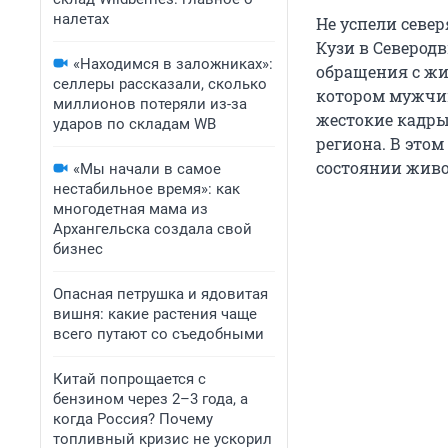
налетах
Не успели север
Кузи в Северод
«Находимся в заложниках»:
обращения с жи
селлеры рассказали, сколько
котором мужчин
миллионов потеряли из-за
жестокие кадры
ударов по складам WB
региона. В этом
состоянии живо
«Мы начали в самое
нестабильное время»: как
многодетная мама из
Архангельска создала свой
бизнес
Опасная петрушка и ядовитая
вишня: какие растения чаще
всего путают со съедобными
Китай попрощается с
бензином через 2–3 года, а
когда Россия? Почему
топливный кризис не ускорил