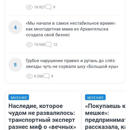
18 927
9
«Мы начали в самое нестабильное время»:
4
как многодетная мама из Архангельска
создала свой бизнес
15 938
12
Грубое нарушение правил и ругань до слёз:
5
звезды чуть не сорвали шоу «Большой куш»
9 258
9
МНЕНИЕ
МНЕНИЕ
Наследие, которое
«Покупаешь ко
чудом не развалилось:
мешке»:
транспортный эксперт
предпринимат
разнес миф о «вечных»
рассказала, как