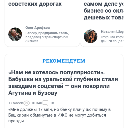
советских дорогах
самом деле ус
бизнес со скл
дешевых това
Олег Арефьев
Наталья Шорох
Блогер, предприниматель,
владелец в транспортном
Открыла кофейн
бизнесе
деньги соцразв
РЕКОМЕНДУЕМ
«Нам не хотелось популярности».
Бабушки из уральской глубинки стали
звездами соцсетей — они покорили
Агутина и Бузову
17 часов
10 340
18
«Мне должны 17 млн, но банку плачу я»: почему в
Башкирии обманутые в ИЖС не могут добиться
правды