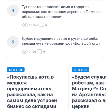
Тут восстанавливают дома и гордятся
4
нарядами: как старинная деревня в Поморье
объединила поколения
16 826
4
Грубое нарушение правил и ругань до слёз:
5
звезды чуть не сорвали шоу «Большой куш»
9 101
9
МНЕНИЕ
МНЕНИЕ
«Покупаешь кота в
«Будем служит
мешке»:
роботам, как в
предприниматель
Матрице?» Св
рассказала, как на
из Архангельск
самом деле устроен
рассказал о вр
бизнес со складами
церкви