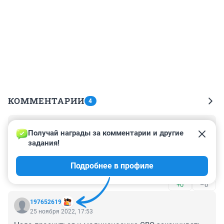
КОММЕНТАРИИ
4
Гость
26 ноября 2022, 13:15
Получай награды за комментарии и другие 
задания!
Финансовые аналитики рассмешили. Вложения 
правительства в китайский юань , принесли России 
Подробнее в профиле
огромные убытки . Может лучше выбрать 
монгольский тугрик?
+0
–0
197652619
25 ноября 2022, 17:53