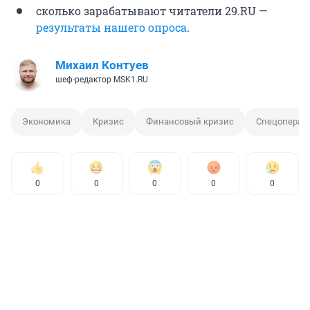
сколько зарабатывают читатели 29.RU —
результаты нашего опроса
.
Михаил Контуев
шеф-редактор MSK1.RU
Экономика
Кризис
Финансовый кризис
Спецопераци
0
0
0
0
0