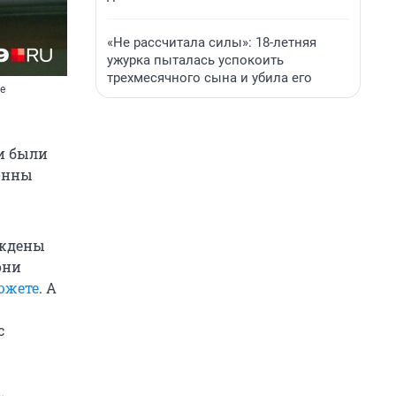
«Не рассчитала силы»: 18-летняя
ужурка пыталась успокоить
трехмесячного сына и убила его
е
ши были
тонны
уждены
они
южете
. А
с