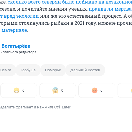
же,
сколько всего северян было поймано на незаконно
сезоне, и почитайте мнения ученых,
правда ли мертва
т вред экологии
или же это естественный процесс. А о
торыми столкнулись рыбаки в 2021 году, можете прочи
 материале
.
 Богатырёва
ь главного редактора
Семга
Горбуша
Поморье
Дальний Восток
0
0
0
ыделите фрагмент и нажмите Ctrl+Enter