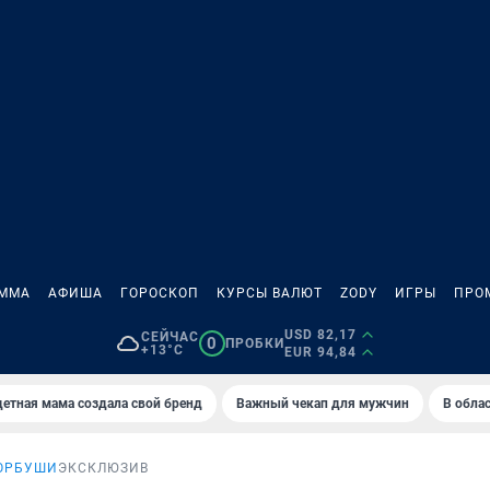
АММА
АФИША
ГОРОСКОП
КУРСЫ ВАЛЮТ
ZODY
ИГРЫ
ПРО
USD 82,17
СЕЙЧАС
0
ПРОБКИ
+13°C
EUR 94,84
етная мама создала свой бренд
Важный чекап для мужчин
В обла
ГОРБУШИ
ЭКСКЛЮЗИВ