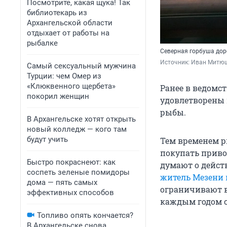
Посмотрите, какая щука! Так
библиотекарь из
Архангельской области
отдыхает от работы на
рыбалке
Северная горбуша доро
Источник: 
Иван Митю
Самый сексуальный мужчина
Турции: чем Омер из
«Клюквенного щербета»
Ранее в ведомст
покорил женщин
удовлетворены 
рыбы.
В Архангельске хотят открыть
новый колледж — кого там
будут учить
Тем временем р
покупать привоз
Быстро покраснеют: как
думают о дейс
соспеть зеленые помидоры
житель Мезени
дома — пять самых
ограничивают 
эффективных способов
каждым годом с
Топливо опять кончается?
В Архангельске снова