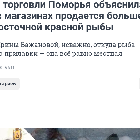
 торговли Поморья объяснил
в магазинах продается больш
осточной красной рыбы
рины Бажановой, неважно, откуда рыба
а прилавки — она всё равно местная
6 511
тариев