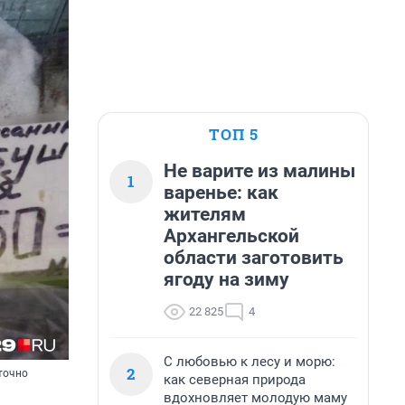
ТОП 5
Не варите из малины
1
варенье: как
жителям
Архангельской
области заготовить
ягоду на зиму
22 825
4
С любовью к лесу и морю:
2
точно
как северная природа
вдохновляет молодую маму