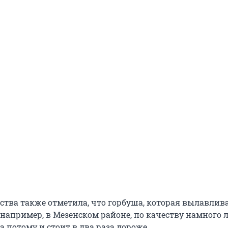
ства также отметила, что горбуша, которая вылавлива
 например, в Мезенском районе, по качеству намного 
а потому и стоит в два раза дороже.