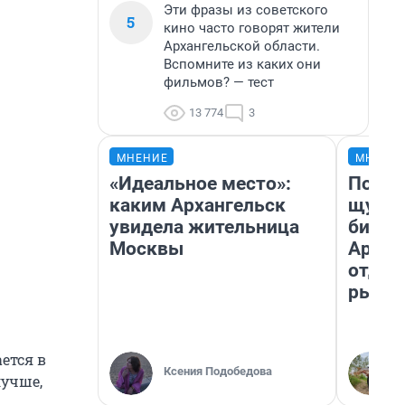
Эти фразы из советского
5
кино часто говорят жители
Архангельской области.
Вспомните из каких они
фильмов? — тест
13 774
3
МНЕНИЕ
МНЕНИ
«Идеальное место»:
Посмо
каким Архангельск
щука!
увидела жительница
библи
Москвы
Архан
отдых
рыбал
ется в
Ксения Подобедова
лучше,