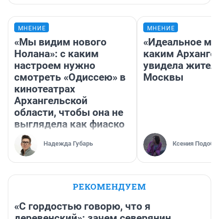
МНЕНИЕ
МНЕНИЕ
«Мы видим нового
«Идеальное ме
Нолана»: с каким
каким Арханге
настроем нужно
увидела жител
смотреть «Одиссею» в
Москвы
кинотеатрах
Архангельской
области, чтобы она не
выглядела как фиаско
Надежда Губарь
Ксения Подобе
РЕКОМЕНДУЕМ
«С гордостью говорю, что я
деревенский»: зачем северянин