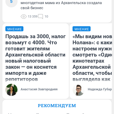
5
многодетная мама из Архангельска создала
свой бизнес
13 359
10
МНЕНИЕ
МНЕНИЕ
Продашь за 3000, налог
«Мы видим нов
возьмут с 4000. Что
Нолана»: с каки
готовит жителям
настроем нужн
Архангельской области
смотреть «Одис
новый налоговый
кинотеатрах
закон — он коснется
Архангельской
импорта и даже
области, чтобы 
репетиторов
выглядела как 
Анастасия Завгородняя
Надежда Губарь
РЕКОМЕНДУЕМ