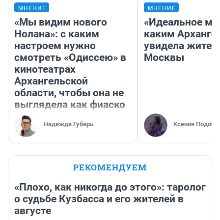
МНЕНИЕ
МНЕНИЕ
«Мы видим нового
«Идеальное ме
Нолана»: с каким
каким Арханге
настроем нужно
увидела жител
смотреть «Одиссею» в
Москвы
кинотеатрах
Архангельской
области, чтобы она не
выглядела как фиаско
Надежда Губарь
Ксения Подобе
РЕКОМЕНДУЕМ
«Плохо, как никогда до этого»: таролог
о судьбе Кузбасса и его жителей в
августе