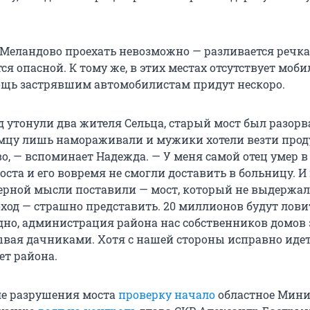
 Меландово проехать невозможно — разливается речка
ся опасной. К тому же, в этих местах отсутствует моб
мощь застрявшим автомобилистам придут нескоро.
д утонули два жителя Сельца, старый мост был разорв
мцу лишь намораживали и мужики хотели везти про
о, — вспоминает Надежда. — У меня самой отец умер в 2
оста и его вовремя не смогли доставить в больницу. И
ерной мысли поставили — мост, который не выдержал
оход — страшно представить. 20 миллионов будут лови
идно, администрация района нас собственников домов
зывая дачниками. Хотя с нашей стороны исправно иде
ет района.
ле разрушения моста
проверку начало
областное Мини