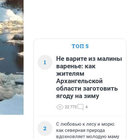
ТОП 5
Не варите из малины
1
варенье: как
жителям
Архангельской
области заготовить
ягоду на зиму
22 773
4
С любовью к лесу и морю:
2
как северная природа
вдохновляет молодую маму