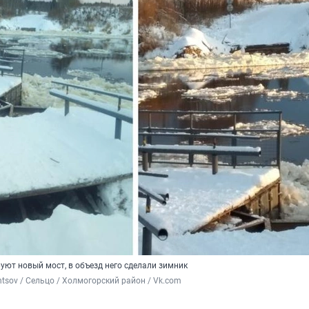
уют новый мост, в объезд него сделали зимник
ntsov / Сельцо / Холмогорский район / Vk.com