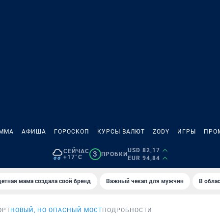
АММА
АФИША
ГОРОСКОП
КУРСЫ ВАЛЮТ
ZODY
ИГРЫ
ПРО
USD 82,17
СЕЙЧАС
3
ПРОБКИ
+17°C
EUR 94,84
етная мама создала свой бренд
Важный чекап для мужчин
В обла
ОРТ
НОВЫЙ, НО ОПАСНЫЙ МОСТ
ПОДРОБНОСТИ