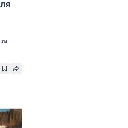
для
ста