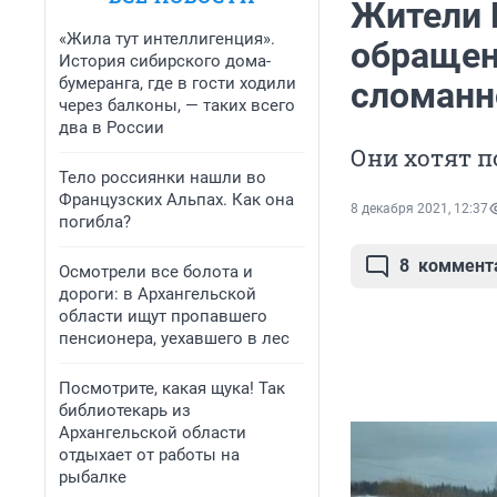
Жители 
«Жила тут интеллигенция».
обращен
История сибирского дома-
бумеранга, где в гости ходили
сломанн
через балконы, — таких всего
два в России
Они хотят п
Тело россиянки нашли во
Французских Альпах. Как она
8 декабря 2021, 12:37
погибла?
8
коммент
Осмотрели все болота и
дороги: в Архангельской
области ищут пропавшего
пенсионера, уехавшего в лес
Посмотрите, какая щука! Так
библиотекарь из
Архангельской области
отдыхает от работы на
рыбалке