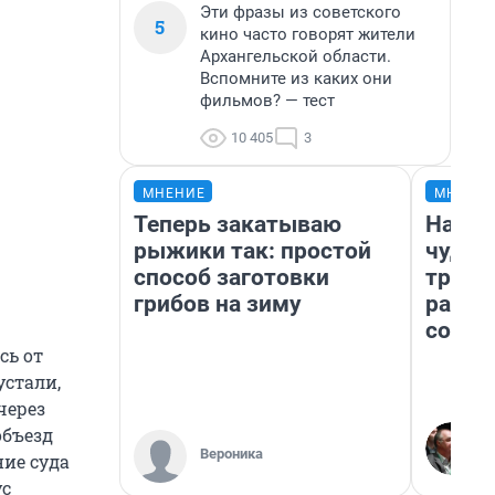
Эти фразы из советского
5
кино часто говорят жители
Архангельской области.
Вспомните из каких они
фильмов? — тест
10 405
3
МНЕНИЕ
МНЕНИ
Теперь закатываю
Насле
рыжики так: простой
чудом
способ заготовки
транс
грибов на зиму
разне
совет
сь от
устали,
через
объезд
Вероника
ние суда
ус