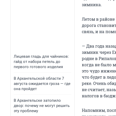
зимника.
Летом в районе
дорога становит
связь, и на по
— Два года наза
зимник через Е
Лицевая гладь для чайников:
родне в Рипалов
гайд от набора петель до
когда не было м
первого готового изделия
это чудо инжен
что будет в лед
В Архангельской области 7
реке. Очень об
августа ожидается гроза — где
она пройдет
не считает, на
налогов в бюдж
В Архангельске затопило
двор: почему не могут решить
Напомним, пос
эту проблему