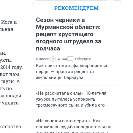
РЕКОМЕНДУЕМ
Сезон черники в
 Иога и
Мурманской области:
ильная
рецепт хрустящего
ягодного штруделя за
полчаса
ан,
6 часов
4 344
Обсудить
дукты
Как приготовить фаршированные
014 году,
перцы — простой рецепт от
 вот нам
жительницы Барнаула
 шуги. А
ть по
«Не рассчитала силы»: 18-летняя
 за людей
ужурка пыталась успокоить
т уплата
трехмесячного сына и убила его
«Не хочется в это верить». Как
стерство
сложилась судьба «следователя на
золотом Lexus» после скандала в