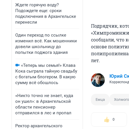
Ждете горячую воду?
Подождете еще: сроки
подключения в Архангельске
перенесли
Подрядчик, кото
«Химпроминжини
Один переход по ссылке
сообщали, что 
изменил всё. Как мошенники
основе полиэти
довели школьницу до
попытки поджога здания
полипропилена.
лет.
«Теперь мы семья!» Клава
Кока сыграла тайную свадьбу
Юрий С
с богатым блогером. В какую
сумму всё обошлось
Корреспонд
«Никто точно не знает, куда
Емца
Холмого
он ушел»: в Архангельской
области пенсионер
отправился в лес и пропал
0
Ректор архангельского