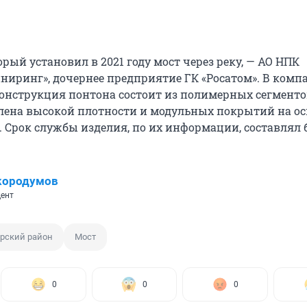
рый установил в 2021 году мост через реку, — АО НПК
ринг», дочернее предприятие ГК «Росатом». В комп
конструкция понтона состоит из полимерных сегменто
лена высокой плотности и модульных покрытий на ос
 Срок службы изделия, по их информации, составлял б
кородумов
ент
рский район
Мост
0
0
0