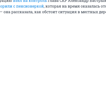
туацию
взял на контроль
глава СКР Александр Бастры
ворили с пенсионеркой
, которая на время оказалась от
 она рассказала, как обстоит ситуация в местных дер