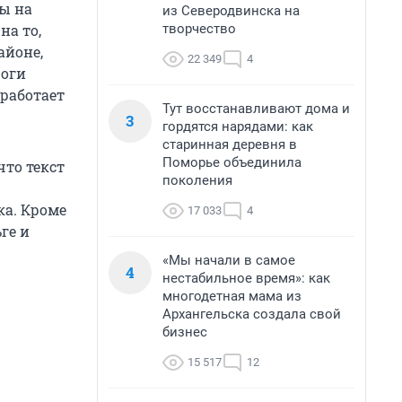
ы на
из Северодвинска на
творчество
на то,
айоне,
22 349
4
роги
 работает
Тут восстанавливают дома и
3
гордятся нарядами: как
старинная деревня в
Поморье объединила
что текст
поколения
ка. Кроме
17 033
4
ге и
«Мы начали в самое
4
нестабильное время»: как
многодетная мама из
Архангельска создала свой
бизнес
15 517
12