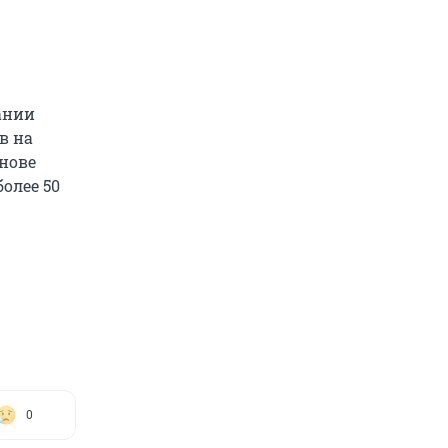
ании
в на
нове
олее 50
0