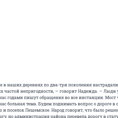
е в наших деревнях по два-три поколения настрадали
их частой непригодности, — говорит Надежда. — Люди 
 нас годами пишут обращения во все инстанции. Мост 
нас больная тема. Будем поднимать вопрос о дороге в 
о и поселок Пешемское. Народ говорит, что было реше
огу, но администрация района перевела дорогу в стат