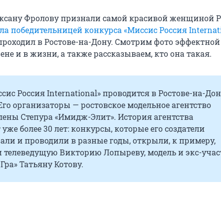
ксану Фролову признали самой красивой женщиной Р
ала победительницей конкурса «Миссис Россия Internat
 проходил в Ростове-на-Дону. Смотрим фото эффектной
ене и в жизни, а также рассказываем, кто она такая.
сис Россия International» проводится в Ростове-на-До
. Его организаторы — ростовское модельное агентство
лены Степура «Имидж-Элит». История агентства
уже более 30 лет: конкурсы, которые его создатели
ли и проводили в разные годы, открыли, к примеру,
и телеведущую Викторию Лопыреву, модель и экс-уча
Гра» Татьяну Котову.