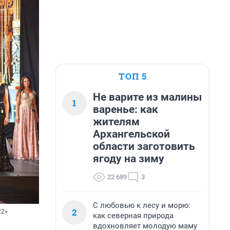
ТОП 5
Не варите из малины
1
варенье: как
жителям
Архангельской
области заготовить
ягоду на зиму
22 689
3
С любовью к лесу и морю:
2
22»
как северная природа
вдохновляет молодую маму