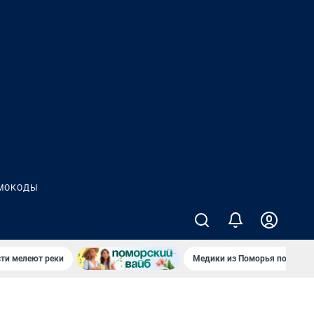
МОКОДЫ
сти мелеют реки
Медики из Поморья поехали 