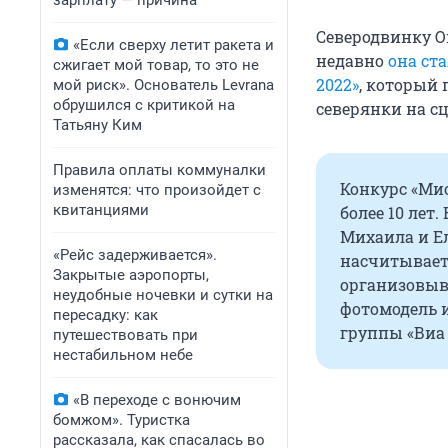
зарплату — причина
Северодвинку О
«Если сверху летит ракета и
недавно
она ст
сжигает мой товар, то это не
2022»
, который
мой риск». Основатель Levrana
обрушился с критикой на
северянки на сц
Татьяну Ким
Правила оплаты коммуналки
Конкурс «Мис
изменятся: что произойдет с
квитанциями
более 10 лет
Михаила и Е
«Рейс задерживается».
насчитывает 
Закрытые аэропорты,
организовыва
неудобные ночевки и сутки на
фотомодель 
пересадку: как
группы «Виа 
путешествовать при
нестабильном небе
«В переходе с вонючим
бомжом». Туристка
рассказала, как спасалась во