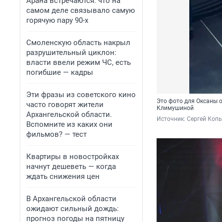
Арана встречаются: что на
самом деле связывало самую
горячую пару 90-х
Смоленскую область накрыл
разрушительный циклон:
власти ввели режим ЧС, есть
погибшие — кадры
Эти фразы из советского кино
Это фото для Оксаны о
часто говорят жители
Климушиной
Архангельской области.
Источник: 
Сергей Копы
Вспомните из каких они
фильмов? — тест
Квартиры в новостройках
начнут дешеветь — когда
ждать снижения цен
В Архангельской области
ожидают сильный дождь:
прогноз погоды на пятницу