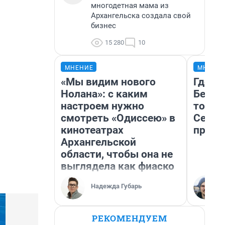
многодетная мама из
Архангельска создала свой
бизнес
15 280
10
МНЕНИЕ
МНЕНИ
«Мы видим нового
Где о
Нолана»: с каким
Белом
настроем нужно
точки
смотреть «Одиссею» в
Север
кинотеатрах
преде
Архангельской
области, чтобы она не
выглядела как фиаско
Надежда Губарь
РЕКОМЕНДУЕМ