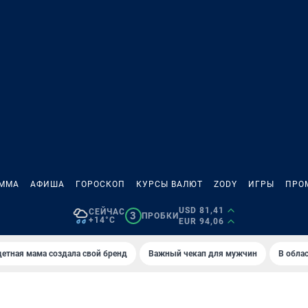
АММА
АФИША
ГОРОСКОП
КУРСЫ ВАЛЮТ
ZODY
ИГРЫ
ПРО
USD 81,41
СЕЙЧАС
3
ПРОБКИ
+14°C
EUR 94,06
етная мама создала свой бренд
Важный чекап для мужчин
В обла