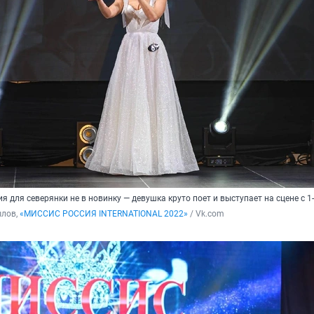
я для северянки не в новинку — девушка круто поет и выступает на сцене с 1-
лов, 
«МИССИС РОССИЯ INTERNATIONAL 2022»
 / Vk.com