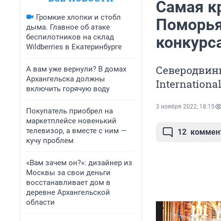
Самая к
Громкие хлопки и стобл
Поморья,
дыма. Главное об атаке
беспилотников на склад
конкурс
Wildberries в Екатеринбурге
Северодвинк
А вам уже вернули? В домах
Архангельска должны
Internationa
включить горячую воду
3 ноября 2022, 18:15
Покупатель приобрел на
маркетплейсе новенький
телевизор, а вместе с ним —
12
коммен
кучу проблем
«Вам зачем он?»: дизайнер из
Москвы за свои деньги
восстанавливает дом в
деревне Архангельской
области