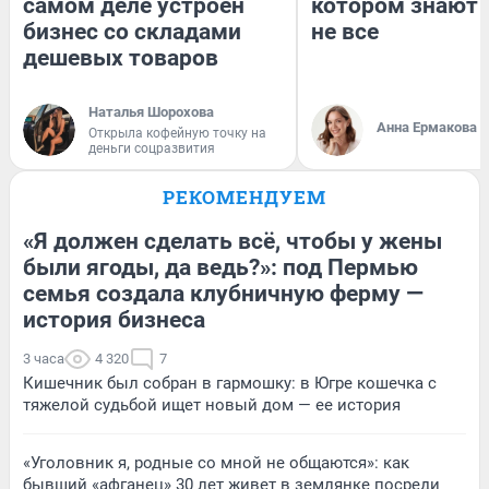
самом деле устроен
котором знают 
бизнес со складами
не все
дешевых товаров
Наталья Шорохова
Анна Ермакова
Открыла кофейную точку на
деньги соцразвития
РЕКОМЕНДУЕМ
«Я должен сделать всё, чтобы у жены
были ягоды, да ведь?»: под Пермью
семья создала клубничную ферму —
история бизнеса
3 часа
4 320
7
Кишечник был собран в гармошку: в Югре кошечка с
тяжелой судьбой ищет новый дом — ее история
«Уголовник я, родные со мной не общаются»: как
бывший «афганец» 30 лет живет в землянке посреди