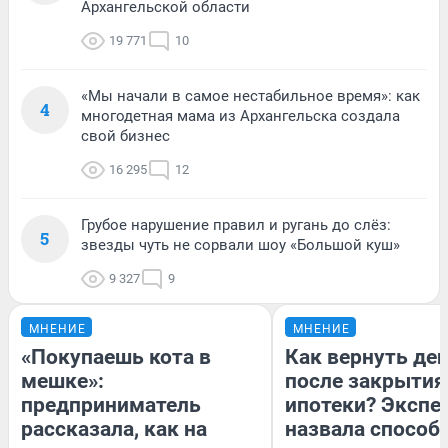
Архангельской области
19 771
10
«Мы начали в самое нестабильное время»: как
4
многодетная мама из Архангельска создала
свой бизнес
16 295
12
Грубое нарушение правил и ругань до слёз:
5
звезды чуть не сорвали шоу «Большой куш»
9 327
9
МНЕНИЕ
МНЕНИЕ
«Покупаешь кота в
Как вернуть де
мешке»:
после закрытия
предприниматель
ипотеки? Экспе
рассказала, как на
назвала способ,