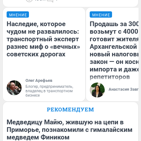
МНЕНИЕ
МНЕНИЕ
Наследие, которое
Продашь за 3000
чудом не развалилось:
возьмут с 4000.
транспортный эксперт
готовит жител
разнес миф о «вечных»
Архангельской 
советских дорогах
новый налогов
закон — он косн
импорта и даже
репетиторов
Олег Арефьев
Блогер, предприниматель,
Анастасия Завг
владелец в транспортном
бизнесе
РЕКОМЕНДУЕМ
Медведицу Майю, жившую на цепи в
Приморье, познакомили с гималайским
медведем Фиником