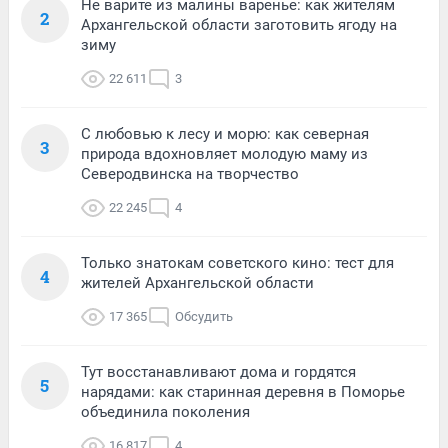
Не варите из малины варенье: как жителям
2
Архангельской области заготовить ягоду на
зиму
22 611
3
С любовью к лесу и морю: как северная
3
природа вдохновляет молодую маму из
Северодвинска на творчество
22 245
4
Только знатокам советского кино: тест для
4
жителей Архангельской области
17 365
Обсудить
Тут восстанавливают дома и гордятся
5
нарядами: как старинная деревня в Поморье
объединила поколения
16 817
4