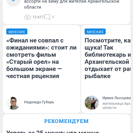
ассорти на зиму для жителей Архангельской
области
12 617
1
МНЕНИЕ
МНЕНИЕ
«Финал не совпал с
Посмотрите, ка
ожиданиями»: стоит ли
щука! Так
смотреть фильм
библиотекарь и
«Старый орел» на
Архангельской 
большом экране —
отдыхает от ра
честная рецензия
рыбалке
Ирина Лысцева
Надежда Губарь
жительница Арха
области
РЕКОМЕНДУЕМ
Успеть за 25 минут: что можно