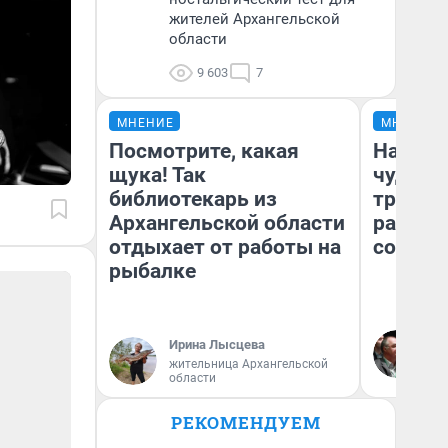
жителей Архангельской
области
9 603
7
МНЕНИЕ
МНЕНИЕ
Посмотрите, какая
Наслед
щука! Так
чудом 
библиотекарь из
трансп
Архангельской области
разнес
отдыхает от работы на
советс
рыбалке
Ол
Ирина Лысцева
Бл
жительница Архангельской
вл
области
би
РЕКОМЕНДУЕМ