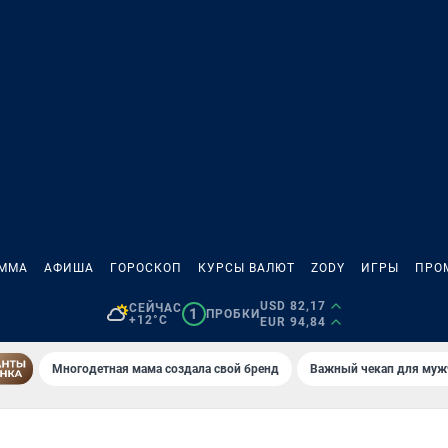
АММА
АФИША
ГОРОСКОП
КУРСЫ ВАЛЮТ
ZODY
ИГРЫ
ПРО
USD 82,17
СЕЙЧАС
1
ПРОБКИ
+12°C
EUR 94,84
Многодетная мама создала свой бренд
Важный чекап для муж