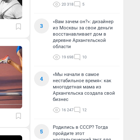
20 318
5
«Вам зачем он?»: дизайнер
3
из Москвы за свои деньги
восстанавливает дом в
деревне Архангельской
области
19 698
10
«Мы начали в самое
4
нестабильное время»: как
многодетная мама из
Архангельска создала свой
бизнес
16 247
12
Родились в СССР? Тогда
5
пройдите этот
ностальгический тест для