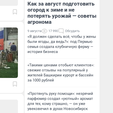
Как за август подготовить
огород к зиме и не
потерять урожай — советы
агронома
9 августа
17 990
Обсудить
«Я должен сделать всё, чтобы у жены
были ягоды, да ведь?»: под Пермью
семья создала клубничную ферму —
история бизнеса
«Такими ценами отобьют клиентов»:
свежие отзывы на популярный у
жителей Башкирии курорт и бассейн
за 1000 рублей
«Протянуть руку помощи»: незрячий
парфюмер создал «уютный» аромат
для тех, кому страшно, — он уже
увековечил в духах Новосибирск