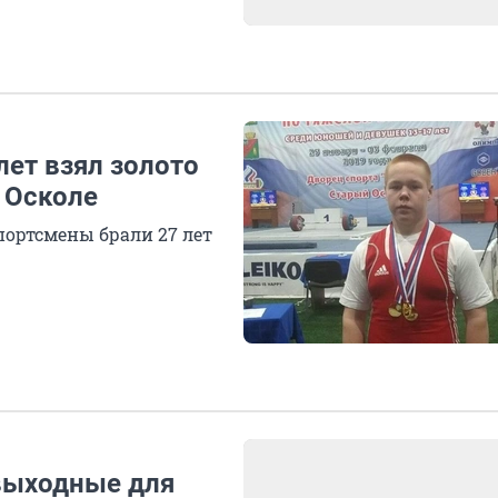
ет взял золото
 Осколе
портсмены брали 27 лет
выходные для