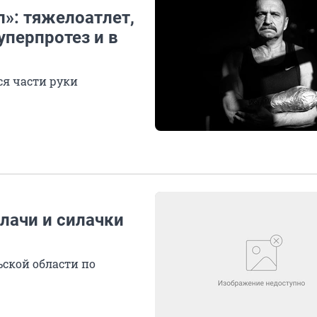
л»: тяжелоатлет,
уперпротез и в
ся части руки
илачи и силачки
ской области по