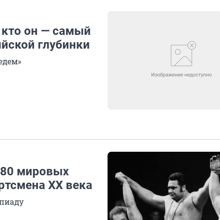
 кто он — самый
ийской глубинки
едем»
л 80 мировых
ртсмена XX века
пиаду