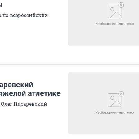
ы
 на всероссийских
саревский
тяжелой атлетике
Олег Писаревский