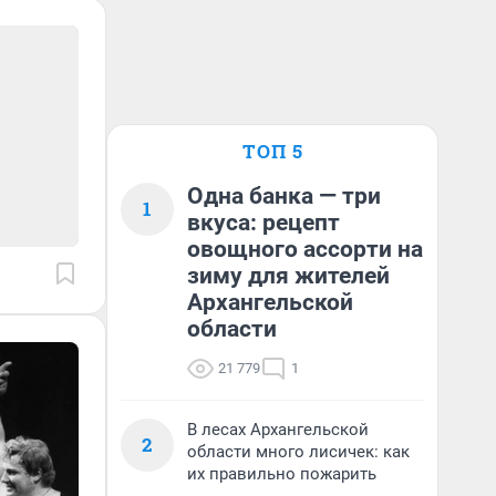
ТОП 5
Одна банка — три
1
вкуса: рецепт
овощного ассорти на
зиму для жителей
Архангельской
области
21 779
1
В лесах Архангельской
2
области много лисичек: как
их правильно пожарить