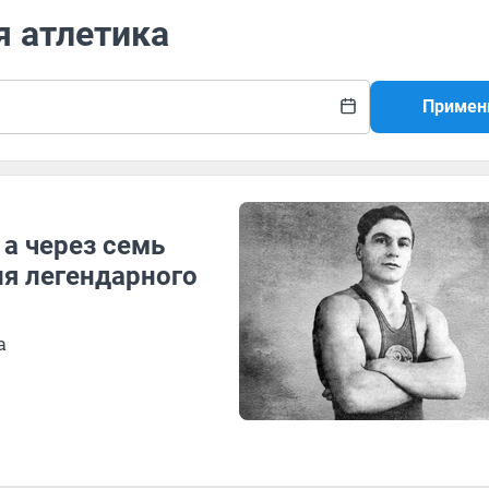
я атлетика
Примен
 а через семь
ия легендарного
а