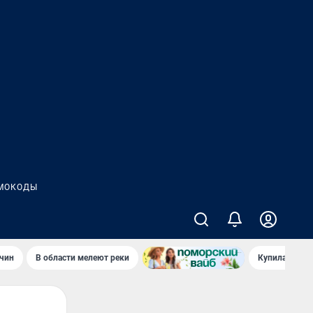
МОКОДЫ
чин
В области мелеют реки
Купила стары