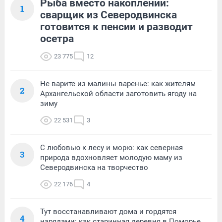
Рыба вместо накоплений:
1
сварщик из Северодвинска
готовится к пенсии и разводит
осетра
23 775
12
Не варите из малины варенье: как жителям
2
Архангельской области заготовить ягоду на
зиму
22 531
3
С любовью к лесу и морю: как северная
3
природа вдохновляет молодую маму из
Северодвинска на творчество
22 176
4
Тут восстанавливают дома и гордятся
4
нарядами: как старинная деревня в Поморье