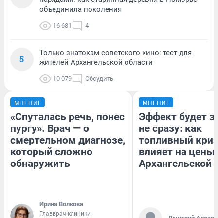
объединила поколения
16 681
4
Только знатокам советского кино: тест для
5
жителей Архангельской области
10 079
Обсудить
МНЕНИЕ
МНЕНИЕ
«Спуталась речь, понес
Эффект будет з
пургу». Врач — о
не сразу: как
смертельном диагнозе,
топливный кри
который сложно
влияет на цены 
обнаружить
Архангельской 
Ирина Волкова
Главврач клиники
Дмитрий Алексе