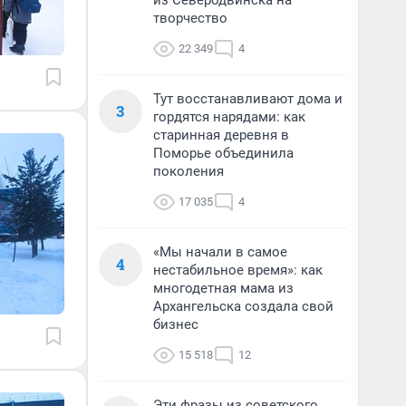
из Северодвинска на
творчество
22 349
4
Тут восстанавливают дома и
3
гордятся нарядами: как
старинная деревня в
Поморье объединила
поколения
17 035
4
«Мы начали в самое
4
нестабильное время»: как
многодетная мама из
Архангельска создала свой
бизнес
15 518
12
Эти фразы из советского