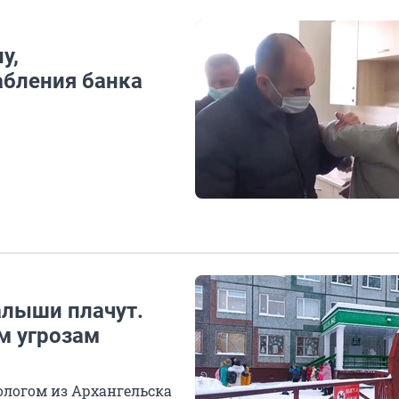
у,
абления банка
алыши плачут.
м угрозам
ологом из Архангельска