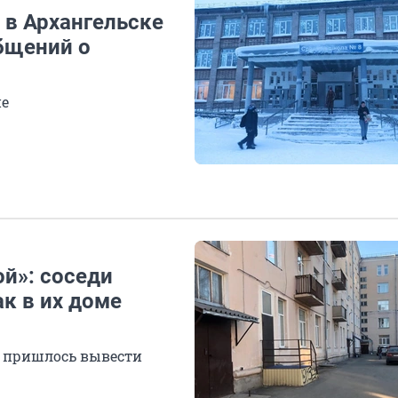
 в Архангельске
бщений о
ие
ой»: соседи
ак в их доме
я пришлось вывести