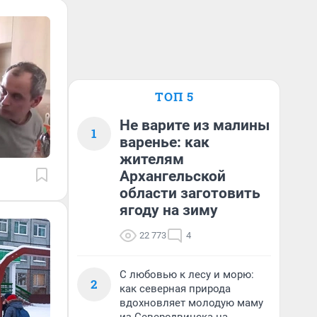
ТОП 5
Не варите из малины
1
варенье: как
жителям
Архангельской
области заготовить
ягоду на зиму
22 773
4
С любовью к лесу и морю:
2
как северная природа
вдохновляет молодую маму