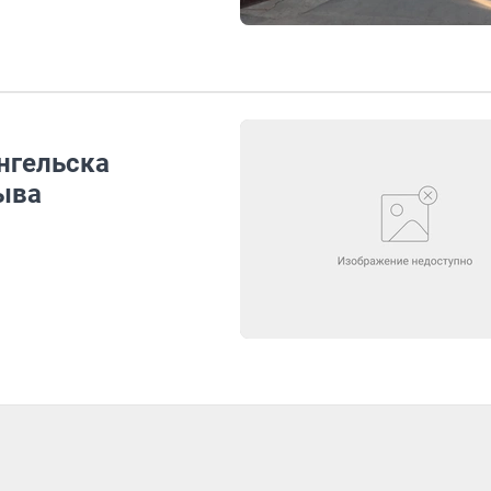
нгельска
ыва