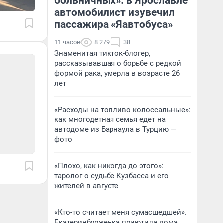
больничных»: в Ярославле
автомобилист изувечил
пассажира «Яавтобуса»
11 часов
8 279
38
Знаменитая тикток-блогер,
рассказывавшая о борьбе с редкой
формой рака, умерла в возрасте 26
лет
«Расходы на топливо колоссальные»:
как многодетная семья едет на
автодоме из Барнаула в Турцию —
фото
«Плохо, как никогда до этого»:
таролог о судьбе Кузбасса и его
жителей в августе
«Кто-то считает меня сумасшедшей».
Екатеринбурженка приютила дома