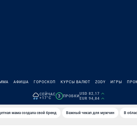
АММА
АФИША
ГОРОСКОП
КУРСЫ ВАЛЮТ
ZODY
ИГРЫ
ПРО
USD 82,17
СЕЙЧАС
3
ПРОБКИ
+17°C
EUR 94,84
етная мама создала свой бренд
Важный чекап для мужчин
В обла