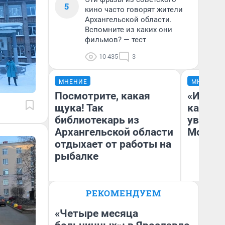
5
кино часто говорят жители
Архангельской области.
Вспомните из каких они
фильмов? — тест
10 435
3
МНЕНИЕ
МНЕНИЕ
Посмотрите, какая
«Идеал
щука! Так
каким 
библиотекарь из
увидел
Архангельской области
Москв
отдыхает от работы на
рыбалке
РЕКОМЕНДУЕМ
Ирина Лысцева
Кс
жительница Архангельской
области
«Четыре месяца