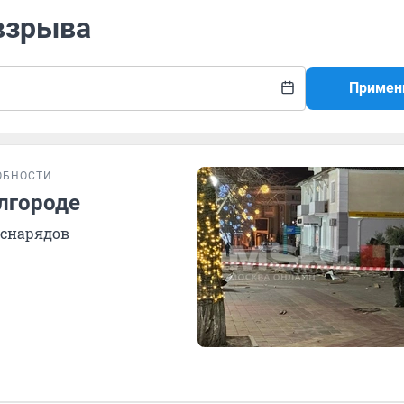
 взрыва
Примен
ОБНОСТИ
лгороде
 снарядов