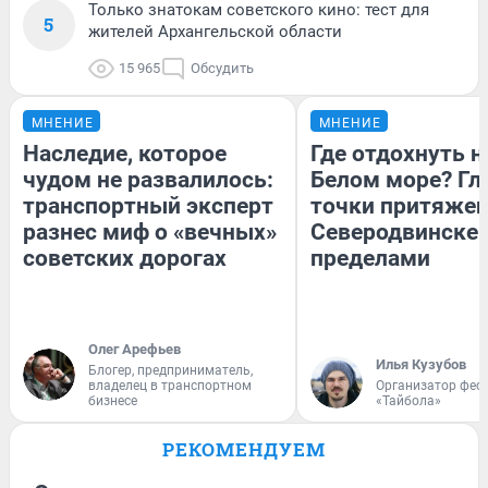
Только знатокам советского кино: тест для
5
жителей Архангельской области
15 965
Обсудить
МНЕНИЕ
МНЕНИЕ
Наследие, которое
Где отдохнуть н
чудом не развалилось:
Белом море? Гл
транспортный эксперт
точки притяжен
разнес миф о «вечных»
Северодвинске и
советских дорогах
пределами
Олег Арефьев
Илья Кузубов
Блогер, предприниматель,
владелец в транспортном
Организатор фес
бизнесе
«Тайбола»
РЕКОМЕНДУЕМ