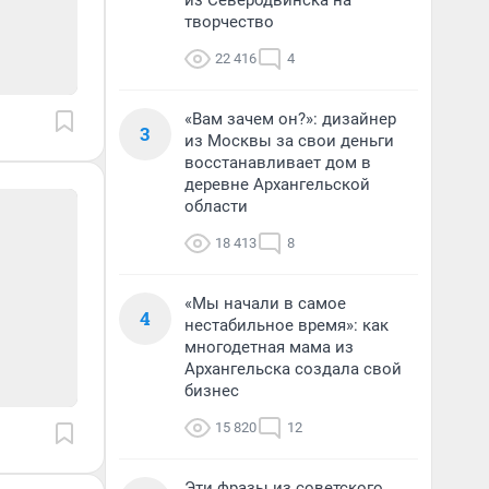
из Северодвинска на
творчество
22 416
4
«Вам зачем он?»: дизайнер
3
из Москвы за свои деньги
восстанавливает дом в
деревне Архангельской
области
18 413
8
«Мы начали в самое
4
нестабильное время»: как
многодетная мама из
Архангельска создала свой
бизнес
15 820
12
Эти фразы из советского