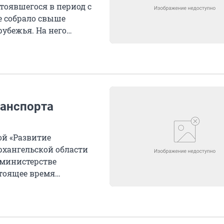
стоявшегося в период с
е собрало свыше
рубежья. На него
ранспорта
ой «Развитие
рхангельской области
 министерстве
стоящее время