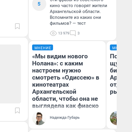
5
кино часто говорят жители
Архангельской области.
Вспомните из каких они
фильмов? — тест
13 979
3
МНЕНИЕ
МНЕНИЕ
«Мы видим нового
Посмот
Нолана»: с каким
щука! 
настроем нужно
библио
смотреть «Одиссею» в
Арханг
кинотеатрах
отдыха
Архангельской
рыбалк
области, чтобы она не
выглядела как фиаско
Ир
Надежда Губарь
жи
об