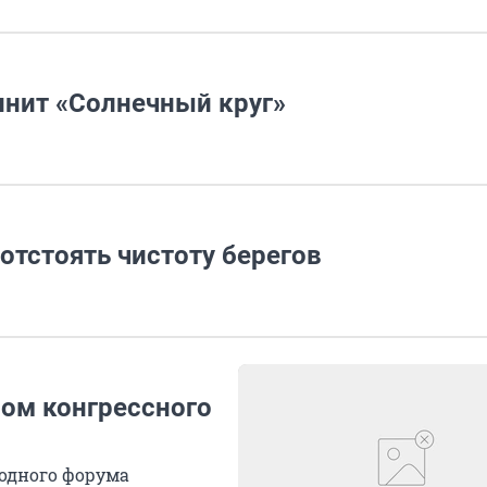
нит «Солнечный круг»
отстоять чистоту берегов
ром конгрессного
одного форума