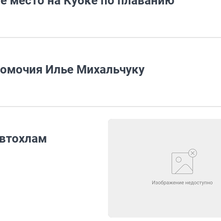
е место на Кубке по плаванию
номочия Илье Михальчуку
автохлам