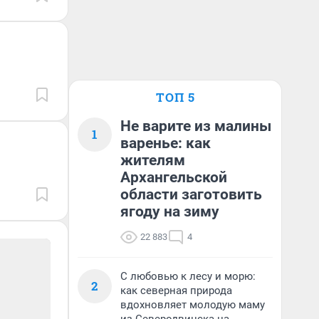
ТОП 5
Не варите из малины
1
варенье: как
жителям
Архангельской
области заготовить
ягоду на зиму
22 883
4
С любовью к лесу и морю:
2
как северная природа
вдохновляет молодую маму