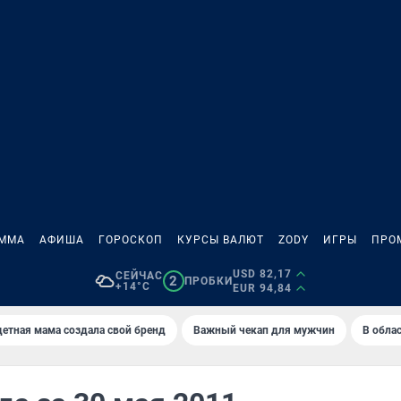
АММА
АФИША
ГОРОСКОП
КУРСЫ ВАЛЮТ
ZODY
ИГРЫ
ПРО
USD 82,17
СЕЙЧАС
2
ПРОБКИ
+14°C
EUR 94,84
етная мама создала свой бренд
Важный чекап для мужчин
В обла