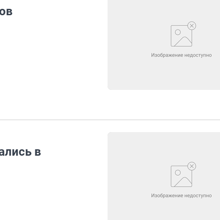
тов
ались в