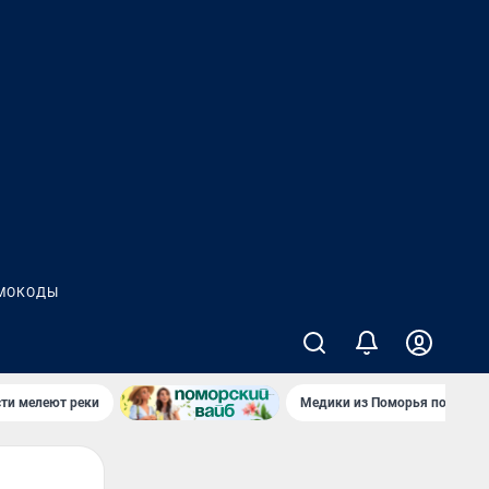
МОКОДЫ
сти мелеют реки
Медики из Поморья поехали 