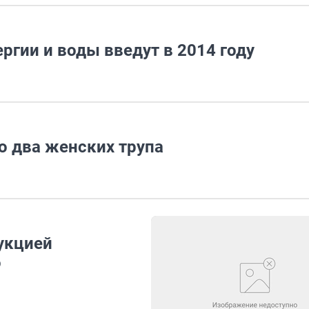
гии и воды введут в 2014 году
о два женских трупа
укцией
о