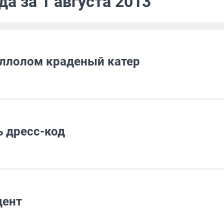
а за 1 августа 2013
аллолом краденый катер
 дресс-код
дент