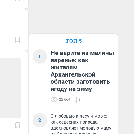
ТОП 5
Не варите из малины
1
варенье: как
жителям
Архангельской
области заготовить
ягоду на зиму
22 664
3
С любовью к лесу и морю:
2
как северная природа
вдохновляет молодую маму