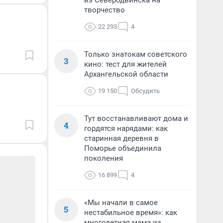
из Северодвинска на
творчество
22 293
4
Только знатокам советского
3
кино: тест для жителей
Архангельской области
19 150
Обсудить
Тут восстанавливают дома и
4
гордятся нарядами: как
старинная деревня в
Поморье объединила
поколения
16 899
4
«Мы начали в самое
5
нестабильное время»: как
многодетная мама из