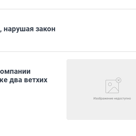
, нарушая закон
компании
же два ветхих