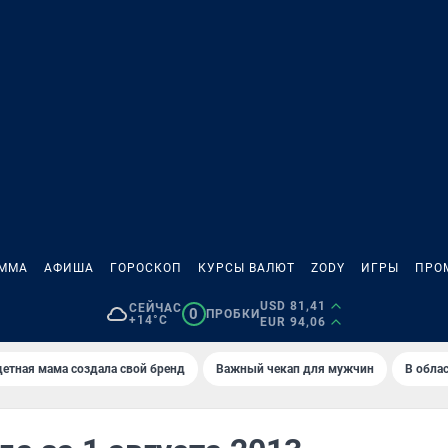
АММА
АФИША
ГОРОСКОП
КУРСЫ ВАЛЮТ
ZODY
ИГРЫ
ПРО
USD 81,41
СЕЙЧАС
0
ПРОБКИ
+14°C
EUR 94,06
етная мама создала свой бренд
Важный чекап для мужчин
В обла