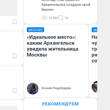
Архангельска создала свой
бизнес
14 552
10
МНЕНИЕ
МНЕНИЕ
«Идеальное место»:
Наслед
каким Архангельск
чудом 
увидела жительница
трансп
Москвы
разнес
советс
Ол
Бл
Ксения Подобедова
вл
би
РЕКОМЕНДУЕМ