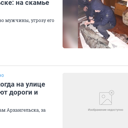
ске: на скамье
во мужчины, угрозу его
НО
огда на улице
ют дороги и
ам Архангельска, за