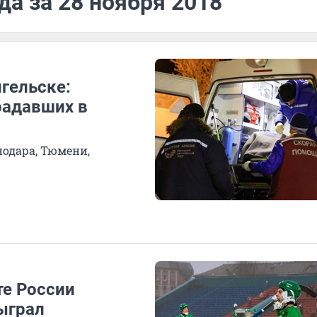
да за 28 ноября 2018
гельске:
радавших в
нодара, Тюмени,
те России
ыграл