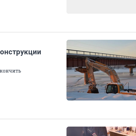
конструкции
акончить