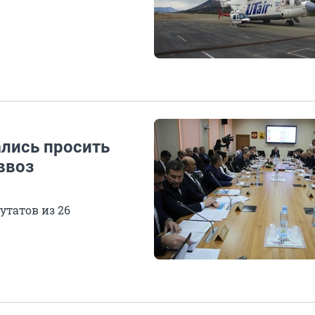
ались просить
ввоз
утатов из 26