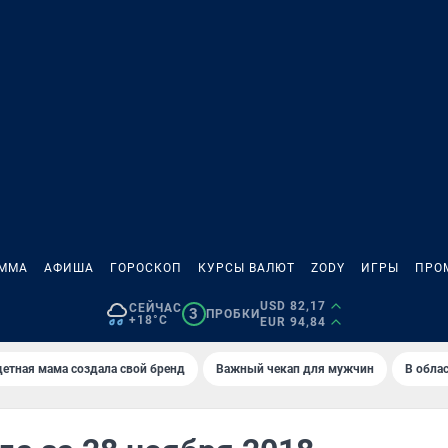
АММА
АФИША
ГОРОСКОП
КУРСЫ ВАЛЮТ
ZODY
ИГРЫ
ПРО
USD 82,17
СЕЙЧАС
3
ПРОБКИ
+18°C
EUR 94,84
етная мама создала свой бренд
Важный чекап для мужчин
В обла