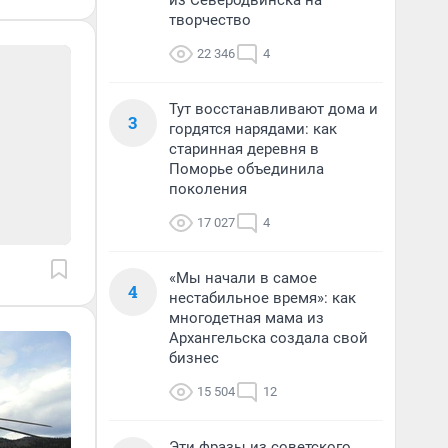
из Северодвинска на
творчество
22 346
4
Тут восстанавливают дома и
3
гордятся нарядами: как
старинная деревня в
Поморье объединила
поколения
17 027
4
«Мы начали в самое
4
нестабильное время»: как
многодетная мама из
Архангельска создала свой
бизнес
15 504
12
Эти фразы из советского