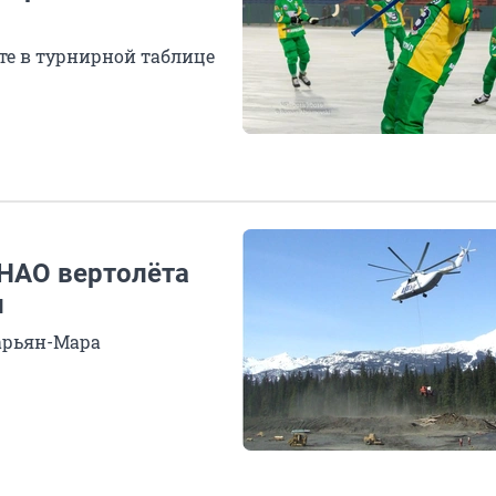
те в турнирной таблице
 НАО вертолёта
и
арьян-Мара