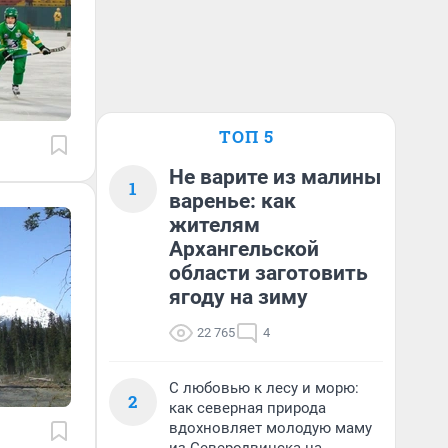
ТОП 5
Не варите из малины
1
варенье: как
жителям
Архангельской
области заготовить
ягоду на зиму
22 765
4
С любовью к лесу и морю:
2
как северная природа
вдохновляет молодую маму