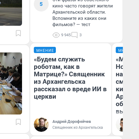
5
кино часто говорят жители
Архангельской области.
Вспомните из каких они
фильмов? — тест
9 945
3
МНЕНИЕ
МНЕНИЕ
«Будем служить
«Мы ви
роботам, как в
Нолана
Матрице?» Священник
настро
из Архангельска
смотре
рассказал о вреде ИИ в
киноте
церкви
Арханг
области
выгляд
Андрей Дорофейчев
На
Священник из Архангельска