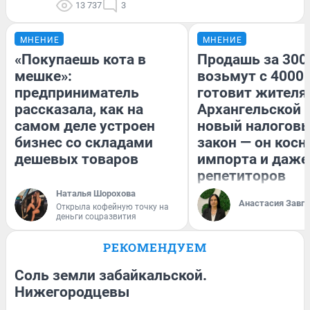
13 737
3
МНЕНИЕ
МНЕНИЕ
«Покупаешь кота в
Продашь за 3000
мешке»:
возьмут с 4000.
предприниматель
готовит жител
рассказала, как на
Архангельской 
самом деле устроен
новый налогов
бизнес со складами
закон — он косн
дешевых товаров
импорта и даже
репетиторов
Наталья Шорохова
Анастасия Завг
Открыла кофейную точку на
деньги соцразвития
РЕКОМЕНДУЕМ
Соль земли забайкальской.
Нижегородцевы