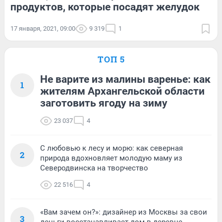
продуктов, которые посадят желудок
17 января, 2021, 09:00
9 319
1
ТОП 5
Не варите из малины варенье: как
1
жителям Архангельской области
заготовить ягоду на зиму
23 037
4
С любовью к лесу и морю: как северная
2
природа вдохновляет молодую маму из
Северодвинска на творчество
22 516
4
«Вам зачем он?»: дизайнер из Москвы за свои
3
деньги восстанавливает дом в деревне