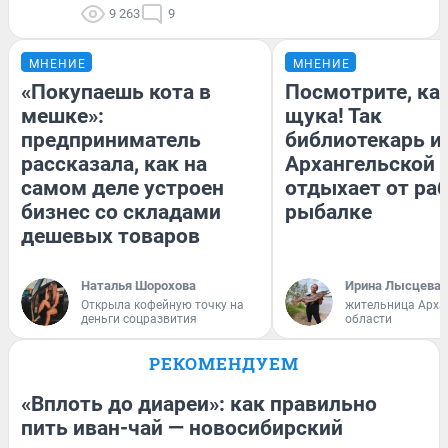
9 263
9
МНЕНИЕ
МНЕНИЕ
«Покупаешь кота в
Посмотрите, ка
мешке»:
щука! Так
предприниматель
библиотекарь и
рассказала, как на
Архангельской 
самом деле устроен
отдыхает от ра
бизнес со складами
рыбалке
дешевых товаров
Наталья Шорохова
Ирина Лысцева
Открыла кофейную точку на
жительница Арха
деньги соцразвития
области
РЕКОМЕНДУЕМ
«Вплоть до диареи»: как правильно
пить иван-чай — новосибирский