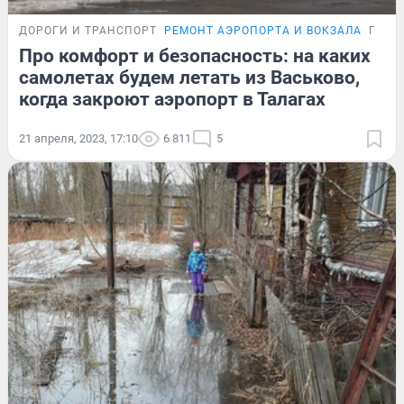
ДОРОГИ И ТРАНСПОРТ
РЕМОНТ АЭРОПОРТА И ВОКЗАЛА
ПОДР
Про комфорт и безопасность: на каких
самолетах будем летать из Васьково,
когда закроют аэропорт в Талагах
21 апреля, 2023, 17:10
6 811
5