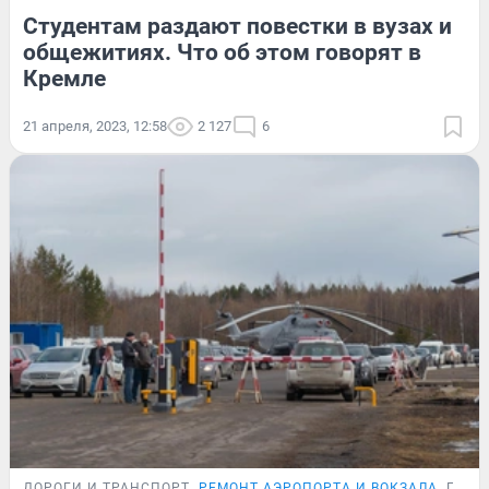
Студентам раздают повестки в вузах и
общежитиях. Что об этом говорят в
Кремле
21 апреля, 2023, 12:58
2 127
6
ДОРОГИ И ТРАНСПОРТ
РЕМОНТ АЭРОПОРТА И ВОКЗАЛА
ПОДР