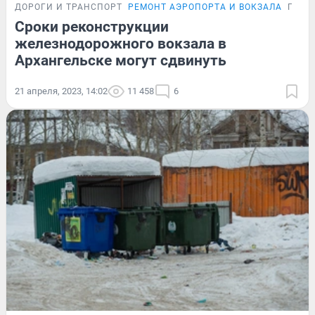
ДОРОГИ И ТРАНСПОРТ
РЕМОНТ АЭРОПОРТА И ВОКЗАЛА
ПОДР
Сроки реконструкции
железнодорожного вокзала в
Архангельске могут сдвинуть
21 апреля, 2023, 14:02
11 458
6