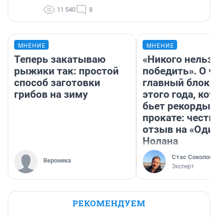
11 540
8
МНЕНИЕ
МНЕНИЕ
Теперь закатываю
«Никого нельз
рыжики так: простой
победить». О ч
способ заготовки
главный блокб
грибов на зиму
этого года, ко
бьет рекорды 
прокате: честн
отзыв на «Оди
Нолана
Стас Соколов
Вероника
Эксперт
РЕКОМЕНДУЕМ