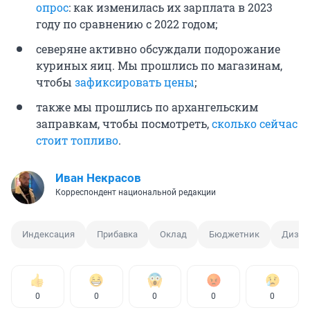
опрос
: как изменилась их зарплата в 2023
году по сравнению с 2022 годом;
северяне активно обсуждали подорожание
куриных яиц. Мы прошлись по магазинам,
чтобы
зафиксировать цены
;
также мы прошлись по архангельским
заправкам, чтобы посмотреть,
сколько сейчас
стоит топливо
.
Иван Некрасов
Корреспондент национальной редакции
Индексация
Прибавка
Оклад
Бюджетник
Дизай
0
0
0
0
0