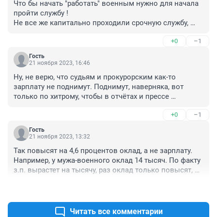
Что бы начать "работать" военным нужно для начала 
пройти службу !

Не все же капитально проходили срочную службу, 
проблемы со здоровьем никто не отменял. 

+0
–1
И запомни писатель, военным не "работают", а служат 
!!!
Гость
21 ноября 2023, 16:46
Ну, не верю, что судьям и прокурорским как-то 
зарплату не поднимут. Поднимут, наверняка, вот 
только по хитрому, чтобы в отчётах и прессе 
выглядело иначе.
+0
–1
Гость
21 ноября 2023, 13:32
Так повысят на 4,6 процентов оклад, а не зарплату. 
Например, у мужа-военного оклад 14 тысяч. По факту 
з.п. вырастет на тысячу, раз оклад только повысят, ну 
и северные на сумму повышения. Также и у 
+1
–1
бюджетников, у которых тоже оклады невысокие. 
Поэтому даже смешно о такой прибавке читать. 
Инфляция уже все давно съела.
Читать все комментарии