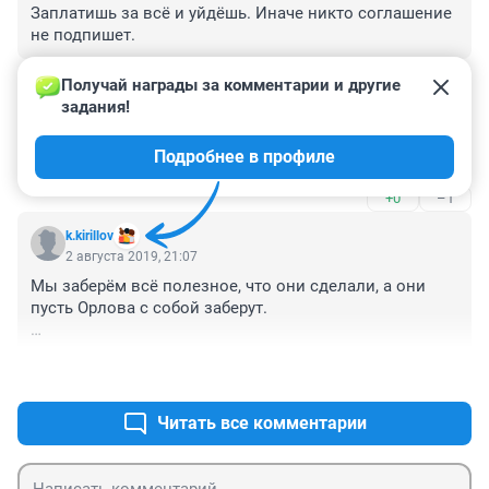
Заплатишь за всё и уйдёшь. Иначе никто соглашение 
не подпишет.
+0
–0
Получай награды за комментарии и другие 
задания!
Гость
3 августа 2019, 12:42
Подробнее в профиле
А заплатить придётся. Из бюджета области. Много.
+0
–1
k.kirillov
2 августа 2019, 21:07
Мы заберём всё полезное, что они сделали, а они 
пусть Орлова с собой заберут. 

В сентябре начнем подбирать нового оператора, а 
+0
–0
царю к 1 сентября доложить нужно. "Чёто не выходит 
каменный цветок"
Читать все комментарии