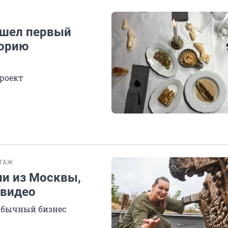
ошел первый
торию
роект
ТАЖ
и из Москвы,
 видео
еобычный бизнес