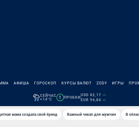
АММА
АФИША
ГОРОСКОП
КУРСЫ ВАЛЮТ
ZODY
ИГРЫ
ПРО
USD 82,17
СЕЙЧАС
1
ПРОБКИ
+14°C
EUR 94,84
етная мама создала свой бренд
Важный чекап для мужчин
В обла