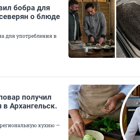
вил бобра для
 северян о блюде
на для употребления в
повар получил
 в Архангельск.
 региональную кухню —