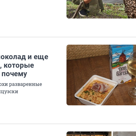
околад и еще
, которые
 почему
лохи разваренные
нцузски