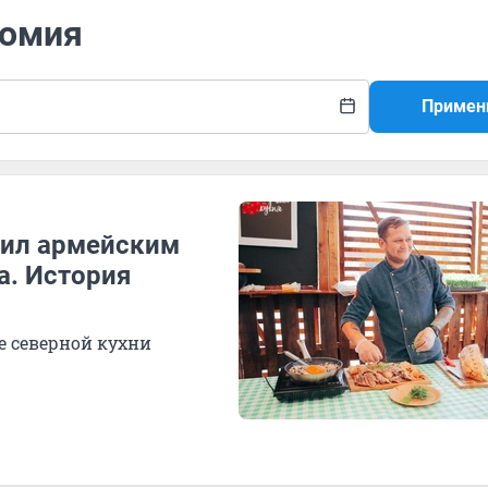
номия
Примен
ужил армейским
а. История
е северной кухни