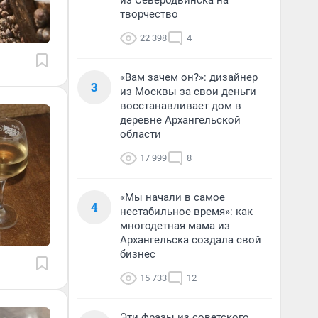
из Северодвинска на
творчество
22 398
4
«Вам зачем он?»: дизайнер
3
из Москвы за свои деньги
восстанавливает дом в
деревне Архангельской
области
17 999
8
«Мы начали в самое
4
нестабильное время»: как
многодетная мама из
Архангельска создала свой
бизнес
15 733
12
Эти фразы из советского