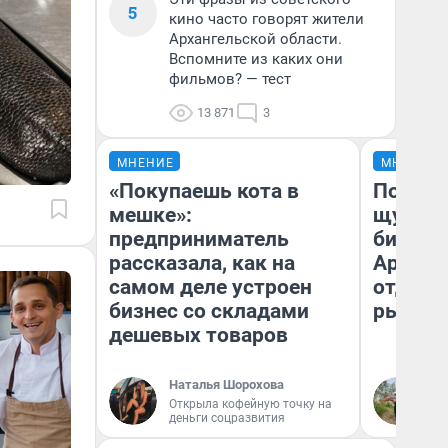
5
кино часто говорят жители
Архангельской области.
Вспомните из каких они
фильмов? — тест
13 871
3
МНЕНИЕ
МНЕНИЕ
«Покупаешь кота в
Посмот
мешке»:
щука! 
предприниматель
библио
рассказала, как на
Арханг
самом деле устроен
отдыха
бизнес со складами
рыбалк
дешевых товаров
Наталья Шорохова
Ир
Открыла кофейную точку на
жи
деньги соцразвития
об