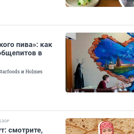
кого пива»: как
общепитов в
tarfoods и Holmes
БЗОР
т: смотрите,