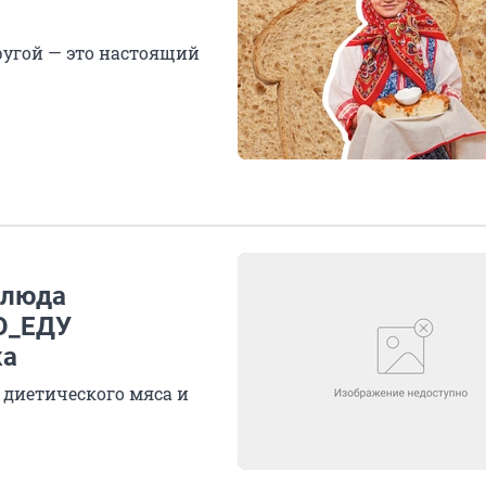
другой — это настоящий
блюда
О_ЕДУ
ка
 диетического мяса и