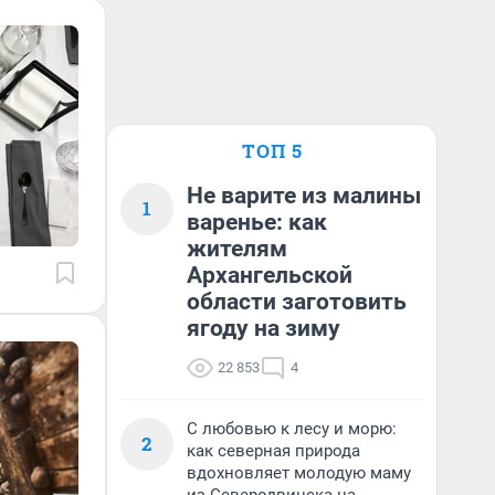
ТОП 5
Не варите из малины
1
варенье: как
жителям
Архангельской
области заготовить
ягоду на зиму
22 853
4
С любовью к лесу и морю:
2
как северная природа
вдохновляет молодую маму