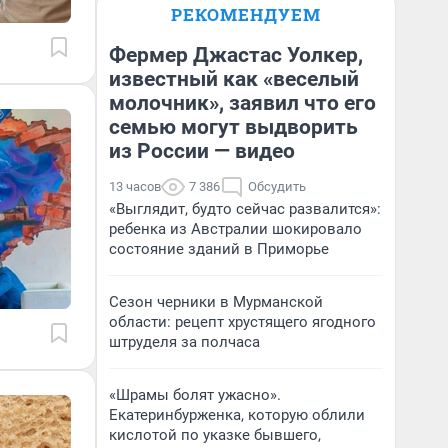
РЕКОМЕНДУЕМ
Фермер Джастас Уолкер,
известный как «веселый
молочник», заявил что его
семью могут выдворить
из России — видео
13 часов
7 386
Обсудить
«Выглядит, будто сейчас развалится»:
ребенка из Австралии шокировало
состояние зданий в Приморье
Сезон черники в Мурманской
области: рецепт хрустящего ягодного
штруделя за полчаса
«Шрамы болят ужасно».
Екатеринбурженка, которую облили
кислотой по указке бывшего,