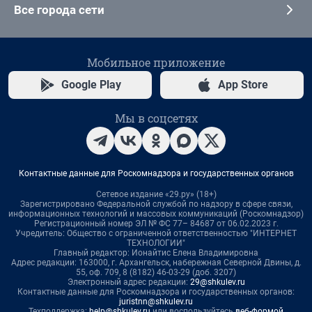
Все города сети
Мобильное приложение
Google Play
App Store
Мы в соцсетях
Контактные данные для Роскомнадзора и государственных органов
Сетевое издание «29.ру» (18+)
Зарегистрировано Федеральной службой по надзору в сфере связи,
информационных технологий и массовых коммуникаций (Роскомнадзор)
Регистрационный номер ЭЛ № ФС 77– 84687 от 06.02.2023 г.
Учредитель: Общество с ограниченной ответственностью "ИНТЕРНЕТ
ТЕХНОЛОГИИ"
Главный редактор: Ионайтис Елена Владимировна
Адрес редакции: 163000, г. Архангельск, набережная Северной Двины, д.
55, оф. 709, 8 (8182) 46-03-29 (доб. 3207)
Электронный адрес редакции:
29@shkulev.ru
Контактные данные для Роскомнадзора и государственных органов:
juristnn@shkulev.ru
Техподдержка:
help@shkulev.ru
или воспользуйтесь
веб-формой