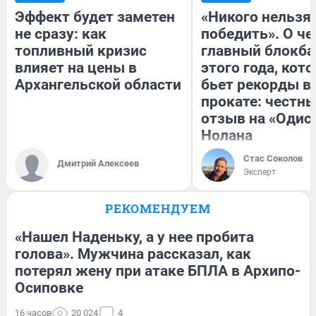
Эффект будет заметен
«Никого нельзя
не сразу: как
победить». О ч
топливный кризис
главный блокба
влияет на цены в
этого года, кот
Архангельской области
бьет рекорды в
прокате: честн
отзыв на «Одис
Нолана
Стас Соколов
Дмитрий Алексеев
Эксперт
РЕКОМЕНДУЕМ
«Нашел Наденьку, а у нее пробита
голова». Мужчина рассказал, как
потерял жену при атаке БПЛА в Архипо-
Осиповке
16 часов
20 024
4