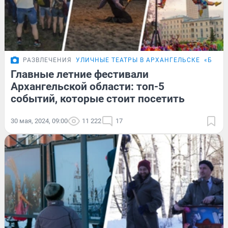
РАЗВЛЕЧЕНИЯ
УЛИЧНЫЕ ТЕАТРЫ В АРХАНГЕЛЬСКЕ
«‎БЕЛ
Главные летние фестивали
Архангельской области: топ-5
событий, которые стоит посетить
30 мая, 2024, 09:00
11 222
17