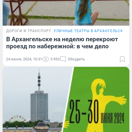
ДОРОГИ И ТРАНСПОРТ
УЛИЧНЫЕ ТЕАТРЫ В АРХАНГЕЛЬСКЕ
Д
В Архангельске на неделю перекроют
проезд по набережной: в чем дело
24 июня, 2024, 10:31
3 953
Обсудить