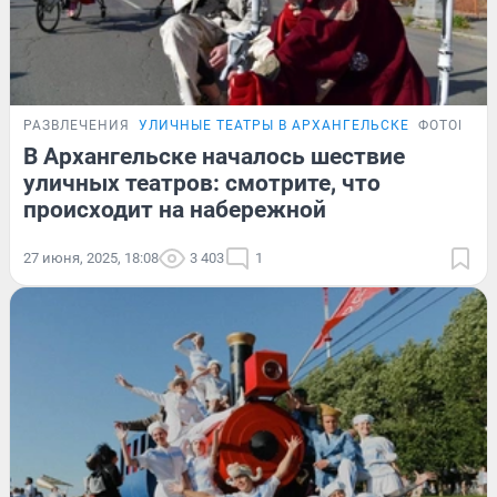
РАЗВЛЕЧЕНИЯ
УЛИЧНЫЕ ТЕАТРЫ В АРХАНГЕЛЬСКЕ
ФОТОРЕП
В Архангельске началось шествие
уличных театров: смотрите, что
происходит на набережной
27 июня, 2025, 18:08
3 403
1