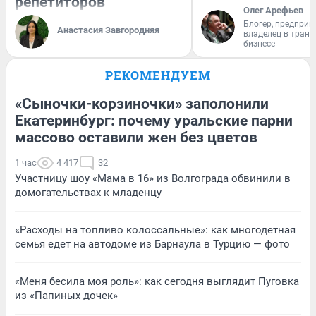
репетиторов
Олег Арефьев
Блогер, предприн
Анастасия Завгородняя
владелец в тран
бизнесе
РЕКОМЕНДУЕМ
«Сыночки-корзиночки» заполонили
Екатеринбург: почему уральские парни
массово оставили жен без цветов
1 час
4 417
32
Участницу шоу «Мама в 16» из Волгограда обвинили в
домогательствах к младенцу
«Расходы на топливо колоссальные»: как многодетная
семья едет на автодоме из Барнаула в Турцию — фото
«Меня бесила моя роль»: как сегодня выглядит Пуговка
из «Папиных дочек»