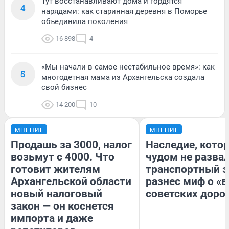
Тут восстанавливают дома и гордятся
4
нарядами: как старинная деревня в Поморье
объединила поколения
16 898
4
«Мы начали в самое нестабильное время»: как
5
многодетная мама из Архангельска создала
свой бизнес
14 200
10
МНЕНИЕ
МНЕНИЕ
Продашь за 3000, налог
Наследие, кото
возьмут с 4000. Что
чудом не разва
готовит жителям
транспортный э
Архангельской области
разнес миф о «
новый налоговый
советских доро
закон — он коснется
импорта и даже