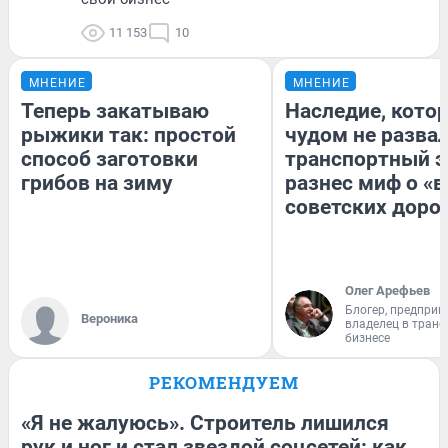
11 153
10
МНЕНИЕ
МНЕНИЕ
Теперь закатываю
Наследие, кото
рыжики так: простой
чудом не разва
способ заготовки
транспортный э
грибов на зиму
разнес миф о «
советских доро
Олег Арефьев
Блогер, предприн
Вероника
владелец в тран
бизнесе
РЕКОМЕНДУЕМ
«Я не жалуюсь». Строитель лишился
рук и ног и стал звездой соцсетей: как