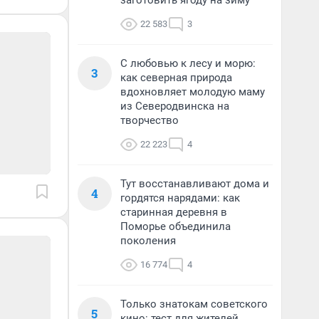
заготовить ягоду на зиму
22 583
3
С любовью к лесу и морю:
3
как северная природа
вдохновляет молодую маму
из Северодвинска на
творчество
22 223
4
Тут восстанавливают дома и
4
гордятся нарядами: как
старинная деревня в
Поморье объединила
поколения
16 774
4
Только знатокам советского
5
кино: тест для жителей