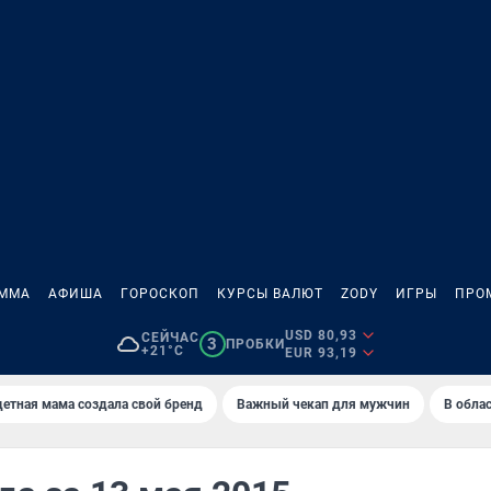
АММА
АФИША
ГОРОСКОП
КУРСЫ ВАЛЮТ
ZODY
ИГРЫ
ПРО
USD 80,93
СЕЙЧАС
3
ПРОБКИ
+21°C
EUR 93,19
етная мама создала свой бренд
Важный чекап для мужчин
В обла