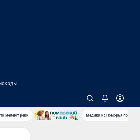
МОКОДЫ
сти мелеют реки
Медики из Поморья поехали 