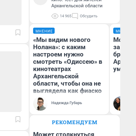
Архангельской области
14 965
Обсудить
МНЕНИЕ
МНЕНИЕ
«Мы видим нового
Морили
Нолана»: с каким
запирал
настроем нужно
бросили
смотреть «Одиссею» в
Арханг
кинотеатрах
умираю
Архангельской
области, чтобы она не
выглядела как фиаско
Ол
Надежда Губарь
Ар
РЕКОМЕНДУЕМ
Может столкнуться