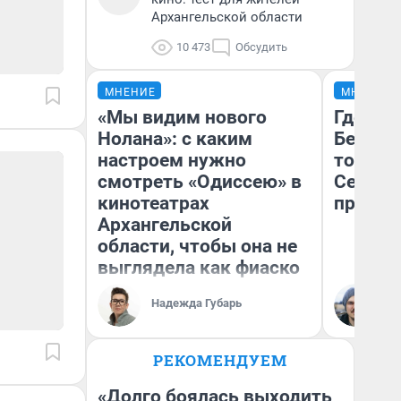
Архангельской области
10 473
Обсудить
МНЕНИЕ
МНЕНИЕ
«Мы видим нового
Где отд
Нолана»: с каким
Белом 
настроем нужно
точки 
смотреть «Одиссею» в
Северод
кинотеатрах
предел
Архангельской
области, чтобы она не
выглядела как фиаско
Ил
Надежда Губарь
Ор
«Т
РЕКОМЕНДУЕМ
«Долго боялась выходить