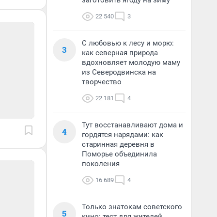
заготовить ягоду на зиму
22 540
3
С любовью к лесу и морю:
3
как северная природа
вдохновляет молодую маму
из Северодвинска на
творчество
22 181
4
Тут восстанавливают дома и
4
гордятся нарядами: как
старинная деревня в
Поморье объединила
поколения
16 689
4
Только знатокам советского
5
кино: тест для жителей