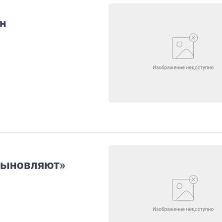
н
сыновляют»