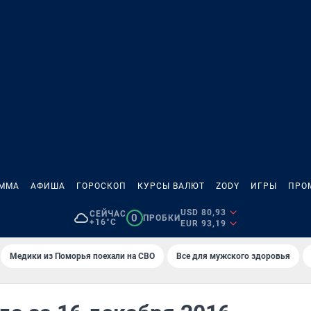
АММА
АФИША
ГОРОСКОП
КУРСЫ ВАЛЮТ
ZODY
ИГРЫ
ПРО
USD 80,93
СЕЙЧАС
0
ПРОБКИ
+16°C
EUR 93,19
Медики из Поморья поехали на СВО
Все для мужского здоровья