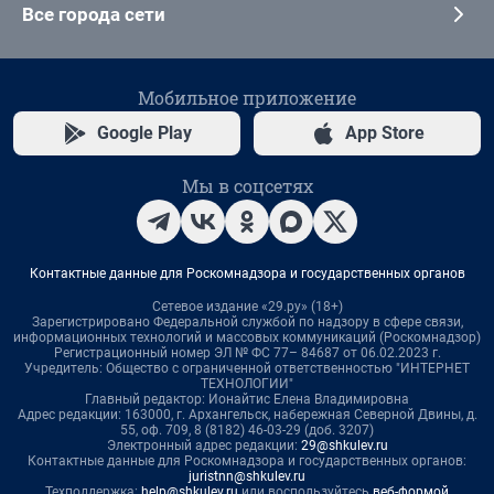
Все города сети
Мобильное приложение
Google Play
App Store
Мы в соцсетях
Контактные данные для Роскомнадзора и государственных органов
Сетевое издание «29.ру» (18+)
Зарегистрировано Федеральной службой по надзору в сфере связи,
информационных технологий и массовых коммуникаций (Роскомнадзор)
Регистрационный номер ЭЛ № ФС 77– 84687 от 06.02.2023 г.
Учредитель: Общество с ограниченной ответственностью "ИНТЕРНЕТ
ТЕХНОЛОГИИ"
Главный редактор: Ионайтис Елена Владимировна
Адрес редакции: 163000, г. Архангельск, набережная Северной Двины, д.
55, оф. 709, 8 (8182) 46-03-29 (доб. 3207)
Электронный адрес редакции:
29@shkulev.ru
Контактные данные для Роскомнадзора и государственных органов:
juristnn@shkulev.ru
Техподдержка:
help@shkulev.ru
или воспользуйтесь
веб-формой