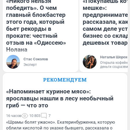
«Никого нельзя
«Покупаешь кот
победить». О чем
мешке»:
главный блокбастер
предпринимате
этого года, который
рассказала, как
бьет рекорды в
самом деле уст
прокате: честный
бизнес со скла
отзыв на «Одиссею»
дешевых товар
Нолана
Наталья Шорохо
Стас Соколов
Открыла кофейну
Эксперт
деньги соцразви
РЕКОМЕНДУЕМ
«Напоминает куриное мясо»:
ярославцы нашли в лесу необычный
гриб — что это
16 часов
10 803
7
«Шрамы болят ужасно». Екатеринбурженка, которую
облили кислотой по указке бывшего, рассказала о