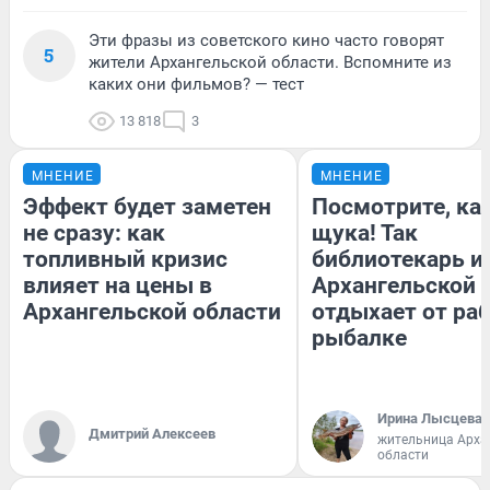
Эти фразы из советского кино часто говорят
5
жители Архангельской области. Вспомните из
каких они фильмов? — тест
13 818
3
МНЕНИЕ
МНЕНИЕ
Эффект будет заметен
Посмотрите, ка
не сразу: как
щука! Так
топливный кризис
библиотекарь и
влияет на цены в
Архангельской 
Архангельской области
отдыхает от ра
рыбалке
Ирина Лысцева
Дмитрий Алексеев
жительница Арха
области