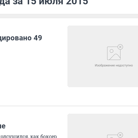
да за 15 июля 2015
дировано 49
ше
подсушился, как боксер