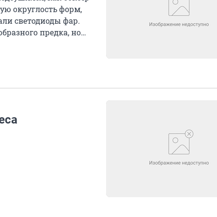
ую округлость форм,
али светодиоды фар.
бразного предка, но
еса