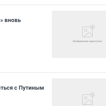
» вновь
иться с Путиным