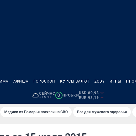
АММА
АФИША
ГОРОСКОП
КУРСЫ ВАЛЮТ
ZODY
ИГРЫ
ПРО
USD 80,93
СЕЙЧАС
0
ПРОБКИ
+15°C
EUR 93,19
Медики из Поморья поехали на СВО
Все для мужского здоровья