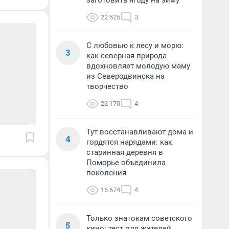
заготовить ягоду на зиму
22 525
3
С любовью к лесу и морю:
3
как северная природа
вдохновляет молодую маму
из Северодвинска на
творчество
22 170
4
Тут восстанавливают дома и
4
гордятся нарядами: как
старинная деревня в
Поморье объединила
поколения
16 674
4
Только знатокам советского
5
кино: тест для жителей