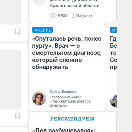
Архангельской области
9 922
Обсудить
МНЕНИЕ
МНЕНИЕ
«Спуталась речь, понес
Где отд
пургу». Врач — о
Белом 
смертельном диагнозе,
точки 
который сложно
Северод
обнаружить
предел
Ирина Волкова
Ил
Главврач клиники
«Реабилитация доктора
Ор
Волковой»
«Т
РЕКОМЕНДУЕМ
«Дед разбушевался»: