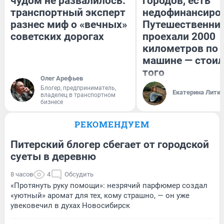
чудом не развалилось:
городов, есть
транспортный эксперт
недофинансиро
разнес миф о «вечных»
Путешественни
советских дорогах
проехали 2000
километров по 
машине — стоил
того
Олег Арефьев
Блогер, предприниматель,
Екатерина Литк
владелец в транспортном
бизнесе
РЕКОМЕНДУЕМ
Питерский блогер сбегает от городской
суеты в деревню
8 часов
4
Обсудить
«Протянуть руку помощи»: незрячий парфюмер создал
«уютный» аромат для тех, кому страшно, — он уже
увековечил в духах Новосибирск