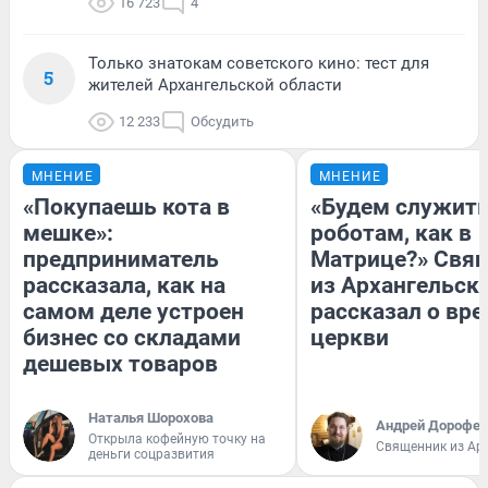
16 723
4
Только знатокам советского кино: тест для
5
жителей Архангельской области
12 233
Обсудить
МНЕНИЕ
МНЕНИЕ
«Покупаешь кота в
«Будем служит
мешке»:
роботам, как в
предприниматель
Матрице?» Свя
рассказала, как на
из Архангельск
самом деле устроен
рассказал о вре
бизнес со складами
церкви
дешевых товаров
Наталья Шорохова
Андрей Дорофей
Открыла кофейную точку на
Священник из Ар
деньги соцразвития